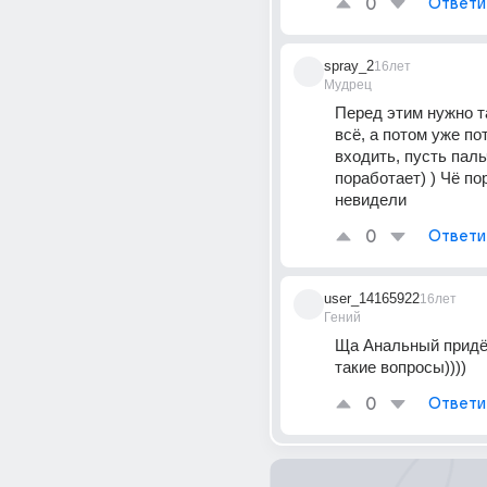
0
Ответи
spray_2
16лет
Мудрец
Перед этим нужно т
всё, а потом уже по
входить, пусть паль
поработает) ) Чё пор
невидели
0
Ответи
user_14165922
16лет
Гений
Ща Анальный придёт.
такие вопросы))))
0
Ответи