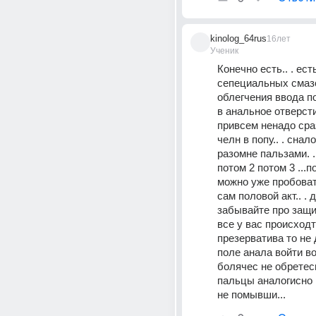
kinolog_64rus
16лет
Ученик
Конечно есть.. . есть
сепециальных смазо
облегчения ввода по
в анальное отверстие.
привсем ненадо сра
челн в попу.. . снало
разомне пальзами. .
потом 2 потом 3 ...п
можно уже пробоват
сам половой акт.. . д
забывайте про защиту
все у вас происходт 
презерватива то не 
поле анала войти во
болячес не обретесь.
пальцы аналогисно 
не помывши...