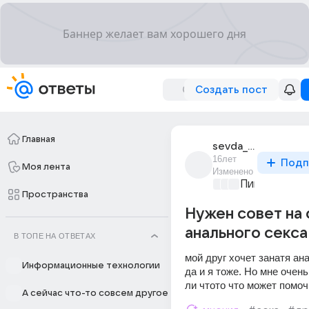
Создать пост
Главная
sevda_dadawova
16лет
Подп
Моя лента
Изменено
Пикантно о 
Пространства
Нужен совет на 
анального секса
В ТОПЕ НА ОТВЕТАХ
мой друг хочет занатя ан
Информационные технологии
да и я тоже. Но мне очень
ли чтото что может помоч
А сейчас что-то совсем другое