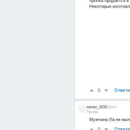
пробка продается в 
Некоторые изготовл
0
Ответи
roman_1833
16лет
Профи
Мужчина !!!а не мал
0
Ответи