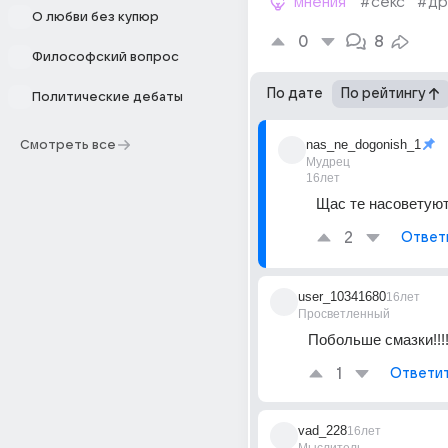
мнения
#секс
#др
О любви без купюр
0
8
Философский вопрос
По дате
По рейтингу
Политические дебаты
nas_ne_dogonish_1
Смотреть все
Мудрец
16лет
Щас те насоветуют.)
2
Ответ
user_10341680
16лет
Просветленный
Побольше смазки!!!
1
Ответи
vad_228
16лет