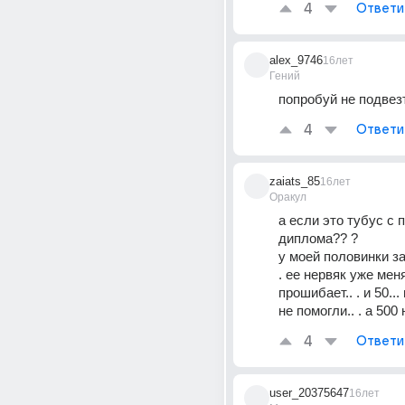
4
Ответи
alex_9746
16лет
Гений
попробуй не подвезти
4
Ответи
zaiats_85
16лет
Оракул
а если это тубус с 
диплома?? ? 
у моей половинки за
. ее нервяк уже меня
прошибает.. . и 50...
не помогли.. . а 500 
4
Ответи
user_20375647
16лет