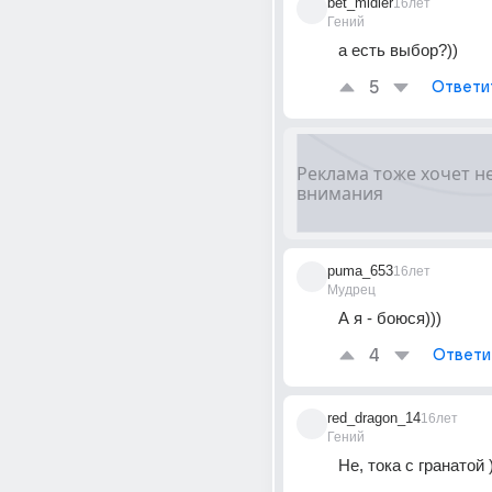
bet_midler
16лет
Гений
а есть выбор?))
5
Ответи
puma_653
16лет
Мудрец
А я - боюся)))
4
Ответи
red_dragon_14
16лет
Гений
Не, тока с гранатой )