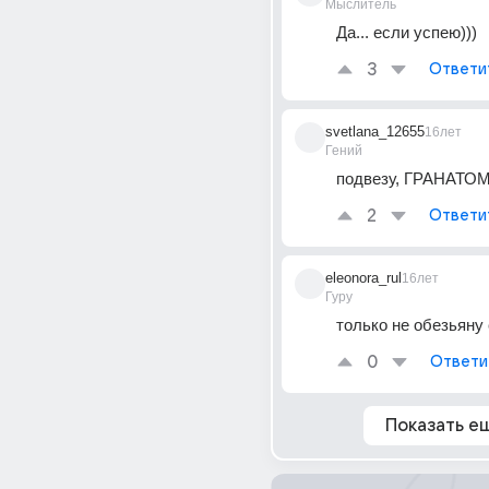
Мыслитель
Да... если успею)))
3
Ответи
svetlana_12655
16лет
Гений
подвезу, ГРАНАТОМ
2
Ответи
eleonora_rul
16лет
Гуру
только не обезьяну 
0
Ответи
Показать е