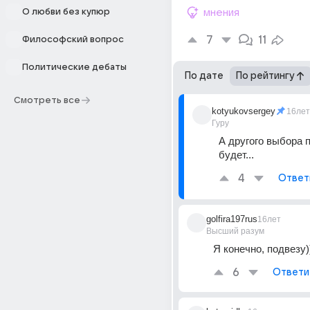
О любви без купюр
мнения
7
11
Философский вопрос
Политические дебаты
По дате
По рейтингу
Смотреть все
kotyukovsergey
16лет
Гуру
А другого выбора п
будет...
4
Ответ
golfira197rus
16лет
Высший разум
Я конечно, подвезу))
6
Ответи