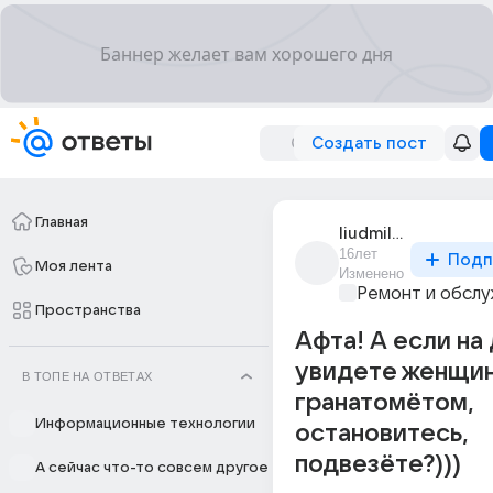
Создать пост
Главная
liudmila_t_14
16лет
Подп
Моя лента
Изменено
Ремонт и обслу
Пространства
Афта! А если на
увидете женщин
В ТОПЕ НА ОТВЕТАХ
гранатомётом,
Информационные технологии
остановитесь,
подвезёте?)))
А сейчас что-то совсем другое