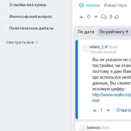
О любви без купюр
знания
#квартира
0
3
Философский вопрос
Политические дебаты
По дате
По рейтингу
Смотреть все
oldest_1
16лет
Просветленный
Вы не указали ни с
постройки, ни этаж
поэтому я даю Вам 
где используя нео
данные, Вы сможет
искомую цифру: 
http://www.realto.ru
me/
1
Ответ
belinski
16лет