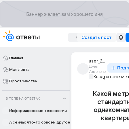
Создать пост
Главная
user_24279878
16лет
Подп
Моя лента
Изменено
Квадратные ме
Пространства
Какой метр
В ТОПЕ НА ОТВЕТАХ
стандарт
однакомна
Информационные технологии
квартир
А сейчас что-то совсем другое