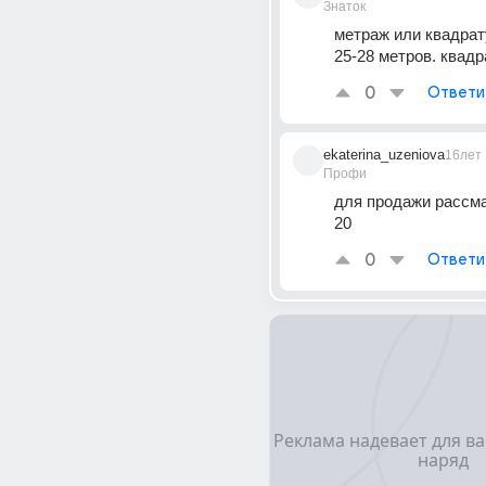
Знаток
метраж или квадрат
25-28 метров. квадр
0
Ответи
ekaterina_uzeniova
16лет
Профи
для продажи рассма
20
0
Ответи