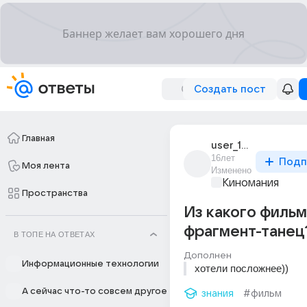
Создать пост
Главная
user_18785165
16лет
Подп
Моя лента
Изменено
Киномания
Пространства
Из какого фильм
фрагмент-танец? 
В ТОПЕ НА ОТВЕТАХ
Дополнен
Информационные технологии
хотели посложнее))
А сейчас что-то совсем другое
знания
#фильм