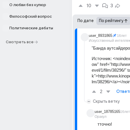
О любви без купюр
10
3
Философский вопрос
По дате
По рейтингу
Политические дебаты
user_8931865
16лет
Искусственный интелле
Смотреть все
"Банда аутсайдеров
Источник:
<noindex
ow" href="http://www
evel/1/film/38296/" 
k">http://www.kinopoi
lm/38296/</a></noi
2
Ответ
Скрыть ветку
user_18785165
16лет
Оракул
тточно!