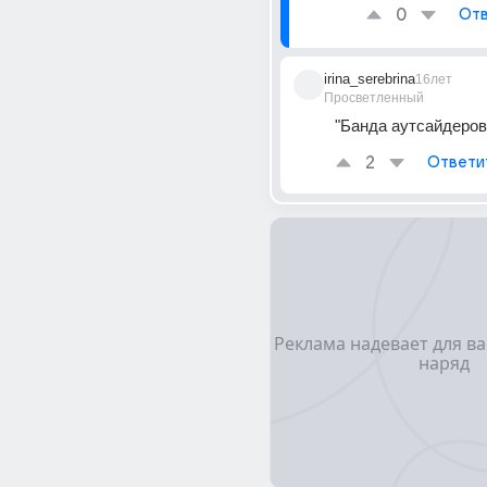
0
Отв
irina_serebrina
16лет
Просветленный
"Банда аутсайдеров"
2
Ответи