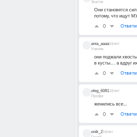
Знаток
Они становятся сил
потому, что ищут 
0
Ответи
ania_aaaa
16лет
Ученик
они поджали хвосты
в кусты.. . а вдруг 
0
Ответи
oleg_6081
16лет
Профи
женились все...
0
Ответи
onik_2
16лет