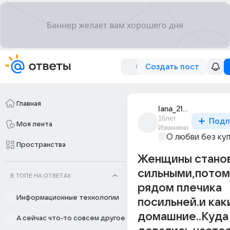
Создать пост
Главная
lana_2184
16лет
Подп
Моя лента
Изменено
О любви без ку
Пространства
Женщины стано
сильными,потом
В ТОПЕ НА ОТВЕТАХ
рядом плечика
Информационные технологии
посильней.и как
домашние..Куда
А сейчас что-то совсем другое