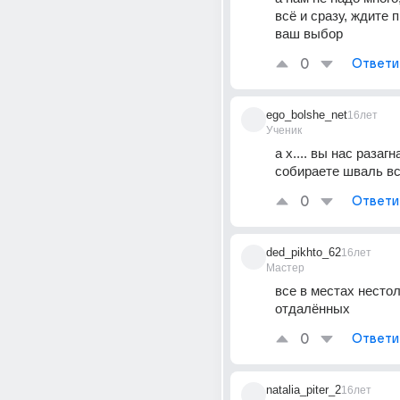
всё и сразу, ждите п
ваш выбор
0
Ответи
ego_bolshe_net
16лет
Ученик
а х.... вы нас разагн
собираете шваль в
0
Ответи
ded_pikhto_62
16лет
Мастер
все в местах нестоль
отдалённых
0
Ответи
natalia_piter_2
16лет