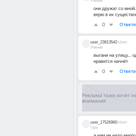
Ученик
они дружат со мной..
верю в их существо
0
Ответи
user_23813542
16лет
Ученик
выгани на улицу... о
нравится начнёт
0
Ответи
user_17526960
16лет
Гуру
а нам не надо много,