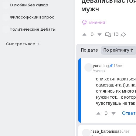
девались насто
О любви без купюр
мужч
Философский вопрос
мнения
Политические дебаты
0
10
Смотреть все
По дате
По рейтингу
yana_log
16лет
Ученик
они хотят казаться
самозашита )),а на с
оглянись их много 
нужен тот... к кото
чувствуешь не так 
0
Ответ
rissa_barbarissa
16лет