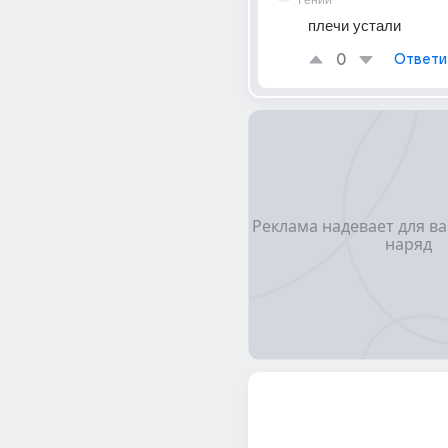
Гений
плечи устали
0
Ответи