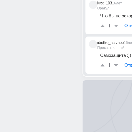
krot_103
16лет
Оракул
Что бы не оско
1
Отв
idiotko_naivnoe
16ле
Просветленный
Самозащита :))
1
Отв