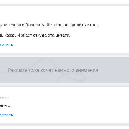
учительно и больно за бесцельно прожитые годы.
дь каждый знает откуда эта цитата.
ветить
ллект
ие...
ветить