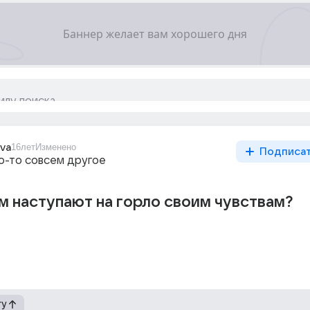
ova
16лет
Изменено
Подписа
то-то совсем другое
м наступают на горло своим чувствам?
гу