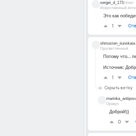
sergei_d_173
16лет
Искусственный инте
Это как победите
1
Отв
shmurzen_iiunskaia
Просветленный
Потому что... пе
Источник:
Добро
1
Отв
Скрыть ветку
marinka_antipov
Оракул
Доброй!))
0