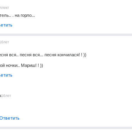
ллект
ль.. . на горло...
етить
16лет
сня вся.. песня вся... песня кончилася! ! ))
й ночки.. Мариш! ! ))
етить
a
16лет
Ответить