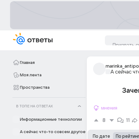
Главная
marinka_antip
А сейчас ч
Моя лента
Пространства
Заче
В ТОПЕ НА ОТВЕТАХ
мнения
Информационные технологии
8
11
А сейчас что-то совсем другое
По дате
По рейтин