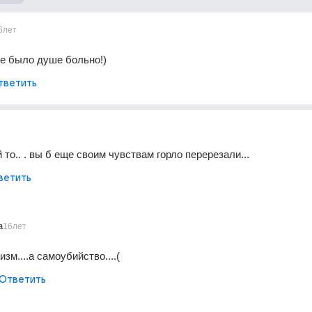
6лет
е было душе больно!)
тветить
то.. . вы б еще своим чувствам горло перерезали...
ветить
a
16лет
изм....а самоубийство....(
Ответить