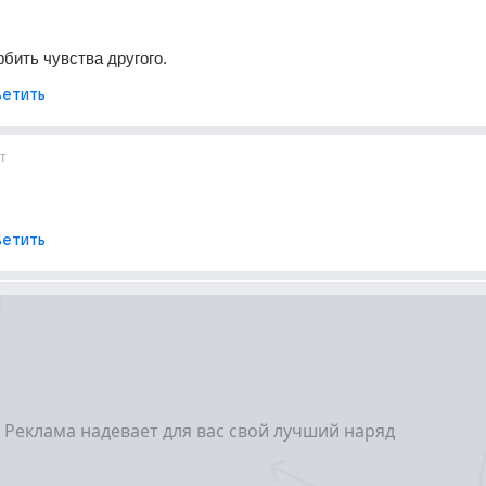
рбить чувства другого.
етить
т
етить