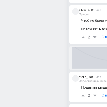
silver_438
16лет
Оракул
Чтоб не было м
Источник:
А ве
2
От
stella_948
16лет
Искусственный инте
Подавить рыдан
2
От