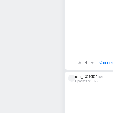
4
Ответи
user_13210529
16лет
Просветленный