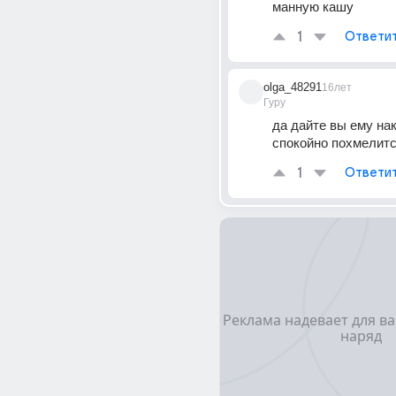
манную кашу
1
Ответи
olga_48291
16лет
Гуру
да дайте вы ему нак
спокойно похмелит
1
Ответи