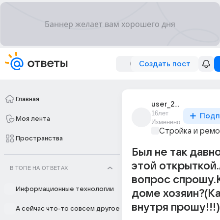
Создать пост
Главная
user_21040400
16лет
Подп
Моя лента
Изменено
Стройка и рем
Пространства
Был не так давно
этой открыткой.
В ТОПЕ НА ОТВЕТАХ
вопрос спрошу.
Информационные технологии
доме хозяин?(Ка
внутря прошу!!!)
А сейчас что-то совсем другое