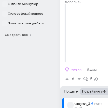
Дополнен
О любви без купюр
Философский вопрос
Политические дебаты
Смотреть все
мнения
#дом
6
5
По дате
По рейтингу
saragosa_3
16лет