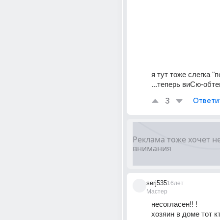
я тут тоже слегка "п
...теперь виСю-обтек
3
Ответи
serj535
16лет
Мастер
несогласен!! ! 
хозяин в доме тот кт