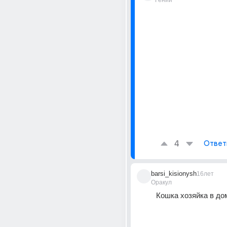
Гений
4
Ответ
barsi_kisionysh
16лет
Оракул
Кошка хозяйка в дом