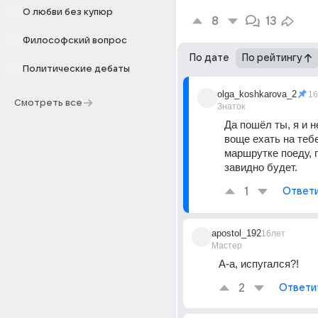
О любви без купюр
8
13
Философский вопрос
По дате
По рейтингу
Политические дебаты
olga_koshkarova_2
16
Смотреть все
Знаток
Да пошёл ты, я и н
воще ехать на тебе
маршрутке поеду, п
завидно будет.
1
Ответ
apostol_192
16лет
Мастер
А-а, испугался?!
2
Ответи