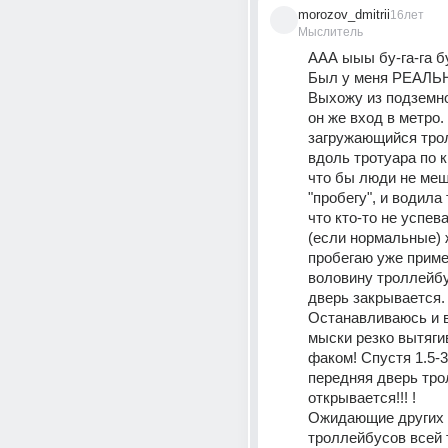
morozov_dmitrii
16лет
Мыслитель
ААА ыыы бу-га-га бу-
Был у меня РЕАЛЬН
Выхожу из подземног
он же вход в метро.
загружающийся трол
вдоль тротуара по к
что бы люди не меш
"пробегу", и водила 
что кто-то не успева
(если нормальные) ж
пробегаю уже приме
воловину троллейбу
дверь закрывается. 
Останавливаюсь и в
мыски резко вытягив
факом! Спустя 1.5-3
передняя дверь тро
открывается!!! !
Ожидающие других а
троллейбусов всей 