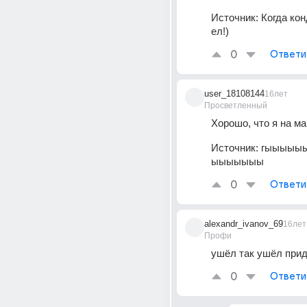
Источник:
Когда кон
ел!)
0
Ответи
user_18108144
16лет
Просветленный
Хорошо, что я на м
Источник:
гыыыыы
ыыыыыыы
0
Ответи
alexandr_ivanov_69
16лет
Профи
ушёл так ушёл прид
0
Ответи