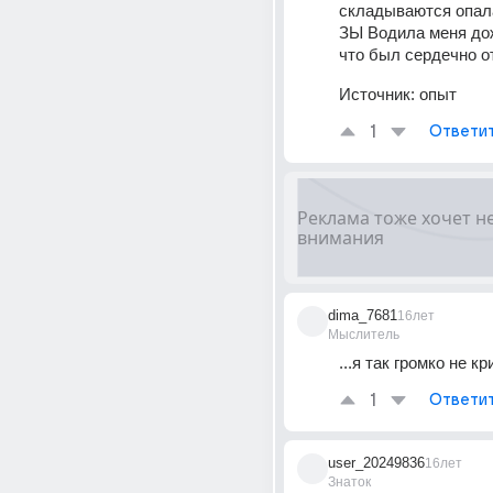
складываются опал
ЗЫ Водила меня дож
что был сердечно о
Источник:
опыт
1
Ответи
dima_7681
16лет
Мыслитель
...я так громко не кр
1
Ответи
user_20249836
16лет
Знаток