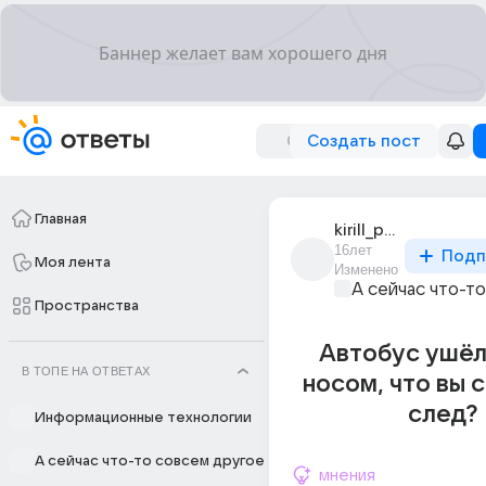
Создать пост
Главная
kirill_petrov_207
16лет
Подп
Моя лента
Изменено
А сейчас что-т
Пространства
Автобус ушёл
В ТОПЕ НА ОТВЕТАХ
носом, что вы с
след?
Информационные технологии
А сейчас что-то совсем другое
мнения