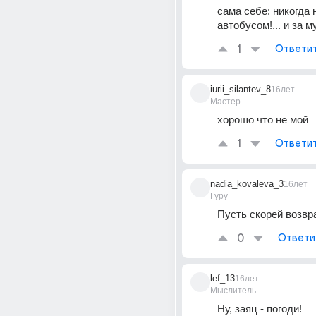
сама себе: никогда н
автобусом!... и за м
1
Ответи
iurii_silantev_8
16лет
Мастер
хорошо что не мой
1
Ответи
nadia_kovaleva_3
16лет
Гуру
Пусть скорей возв
0
Ответи
lef_13
16лет
Мыслитель
Ну, заяц - погоди!