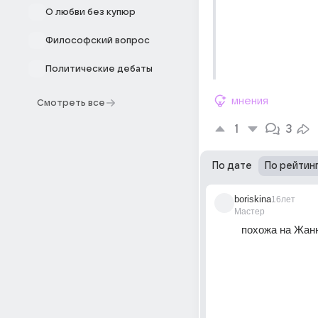
О любви без купюр
Философский вопрос
Политические дебаты
мнения
Смотреть все
1
3
По дате
По рейтин
boriskina
16лет
Мастер
похожа на Жанну