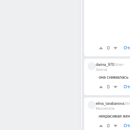
0
От
darina_970
16лет
Знаток
она снималась 
0
От
elina_tarabanova
16
Мыслитель
некрасивая жен
0
От