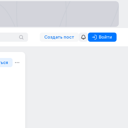
Создать пост
Войти
ться