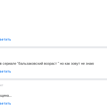
ветить
в сериале "бальзаковский возраст " но как зовут не знаю
ветить
лет
щина...
ветить