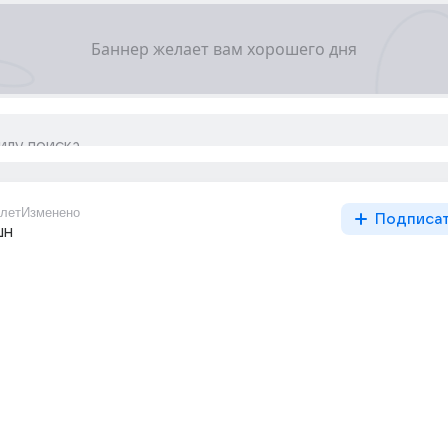
лет
Изменено
Подписа
шн