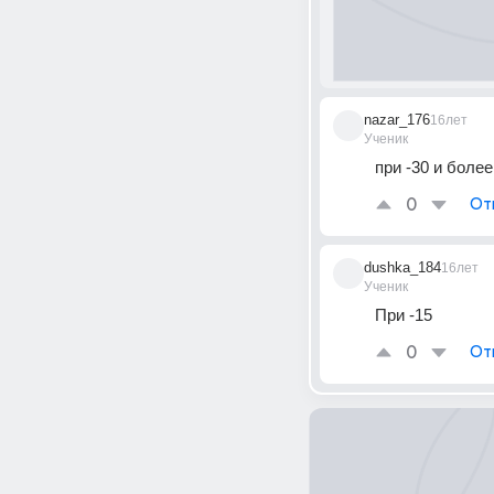
nazar_176
16лет
Ученик
при -30 и более
0
От
dushka_184
16лет
Ученик
При -15
0
От