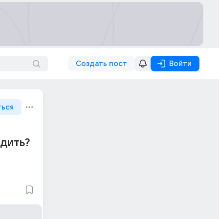
Создать пост
Войти
ться
одить?