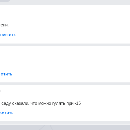
тени.
тветить
етить
т
 саду сказали, что можно гулять при -15
ветить