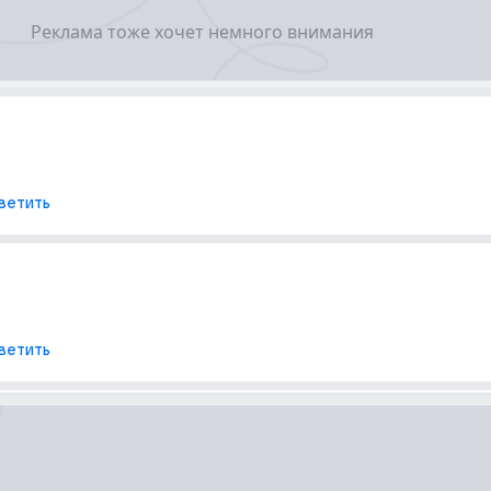
ветить
ветить