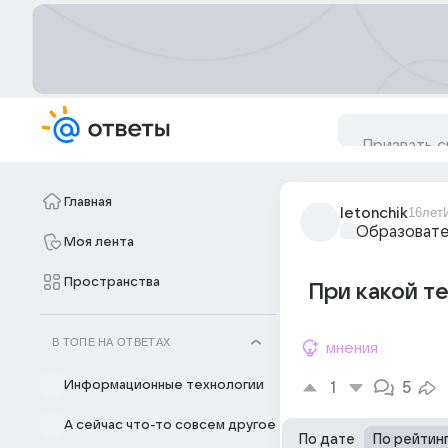
Главная
letonchik
16лет
Образовате
Моя лента
Пространства
При какой т
В ТОПЕ НА ОТВЕТАХ
мнения
Информационные технологии
1
5
А сейчас что-то совсем другое
По дате
По рейтин