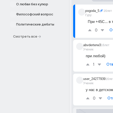
О любви без купюр
pogoda_5
16лет
Философский вопрос
Гуру
При +45С... в 
Политические дебаты
0
О
Смотреть все
abvderterw3
16лет
Ученик
при любой)
1
Отв
user_24277939
16ле
Ученик
у нас в детском
0
От