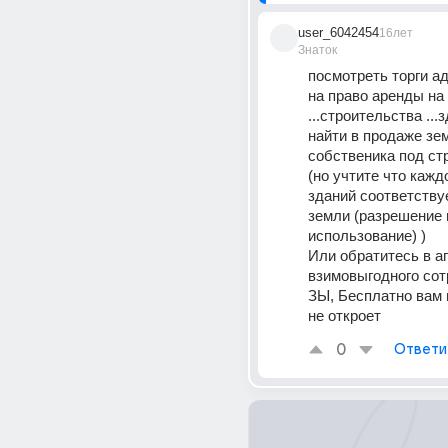
user_6042454
16лет
Знаток
посмотреть торги а
на право аренды на 
...строительства ...
найти в продаже зем
собственика под ст
(но учтите что кажд
зданий соответствуе
земли (разрешение н
использование) ) 
Или обратитесь в аг
взимовыгодного сот
ЗЫ, Бесплатно вам 
не откроет
0
Ответи