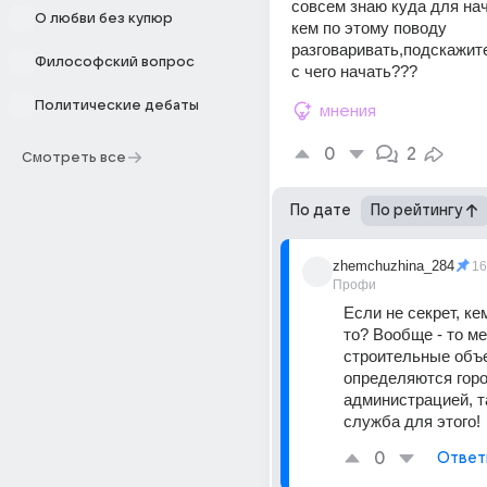
совсем знаю куда для нач
О любви без купюр
кем по этому поводу 
разговаривать,подскажите
Философский вопрос
с чего начать???
Политические дебаты
мнения
0
2
Смотреть все
По дате
По рейтингу
zhemchuzhina_284
16
Профи
Если не секрет, ке
то? Вообще - то ме
строительные объе
определяются горо
администрацией, т
служба для этого!
0
Ответ