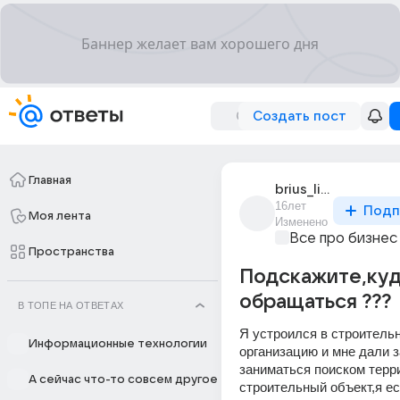
Создать пост
Главная
brius_li_16
16лет
Подп
Моя лента
Изменено
Все про бизнес
Пространства
Подскажите,ку
обращаться ???
В ТОПЕ НА ОТВЕТАХ
Я устроился в строительн
Информационные технологии
организацию и мне дали з
заниматься поиском терри
А сейчас что-то совсем другое
строительный объект,я ес