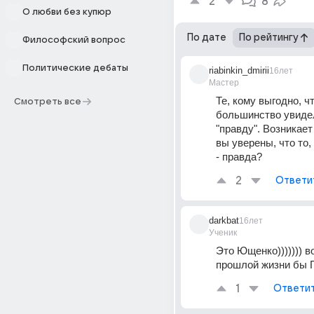
2
8
О любви без купюр
По дате
По рейтингу
Философский вопрос
Политические дебаты
riabinkin_dmirii
16лет
Мастер
Те, кому выгодно, ч
Смотреть все
большинство увидел
"правду". Возникает 
вы уверены, что то, 
- правда?
2
Ответи
darkbat
16лет
Ученик
Это Ющенко))))))) в
прошлой жизни бы Ги
1
Ответи