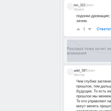
ten_322
16лет
Оракул
подонки дрожащие; т
зачем.
1
Ответи
adel_397
16лет
Мастер
Чем глубже загляне
прошлое, тем дальш
будущие. То есть из
прошлое мы меняем
Те кто управляют н
могут менять прошло
следовательно упра