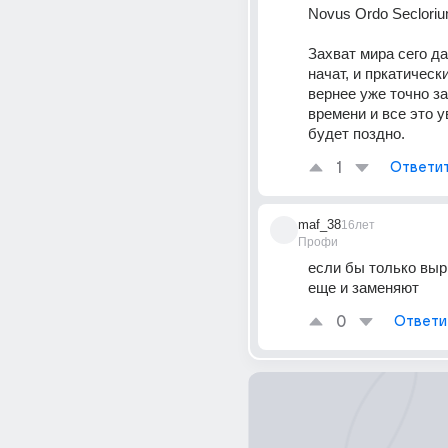
Novus Ordo Secloriu
Захват мира сего да
начат, и пркатически
вернее уже точно за
времени и все это увд
будет поздно.
1
Ответи
maf_38
16лет
Профи
если бы только выры
еще и заменяют
0
Ответи