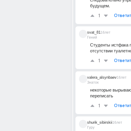
будущем.
1
Ответи
svat_81
16лет
Гений
Студенты истфака п
отсутствии туалетн
1
Ответи
valera_alsynbaev
16лет
Знаток
некоторые вырывают
переписать
1
Ответи
shurik_sibirskii
16лет
Гуру