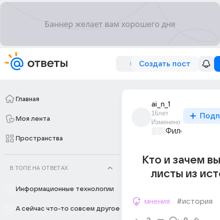
Создать пост
Главная
ai_n_1
16лет
Подп
Моя лента
Изменено
Философский 
Пространства
Кто и зачем в
В ТОПЕ НА ОТВЕТАХ
листы из ис
Информационные технологии
мнения
#история
А сейчас что-то совсем другое