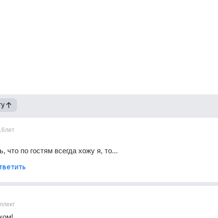
гу
16лет
, что по гостям всегда хожу я, то...
тветить
ллект
ком!