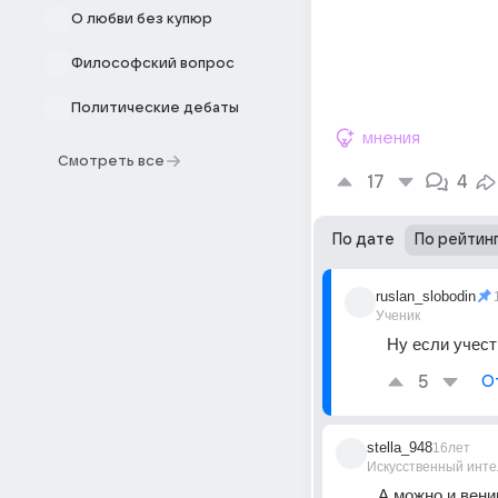
О любви без купюр
Философский вопрос
Политические дебаты
мнения
Смотреть все
17
4
По дате
По рейтин
ruslan_slobodin
Ученик
Ну если учесть
5
О
stella_948
16лет
Искусственный инте
А можно и вени