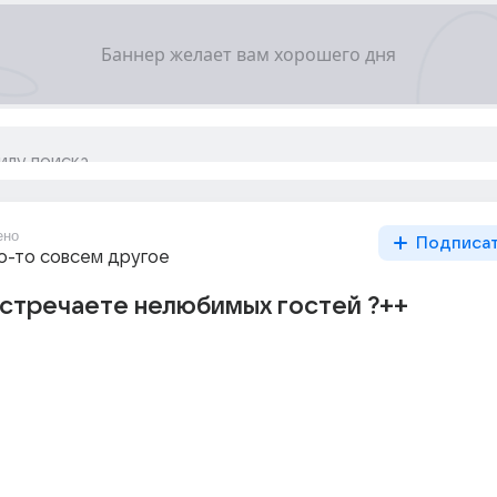
ено
Подписа
то-то совсем другое
встречаете нелюбимых гостей ?++