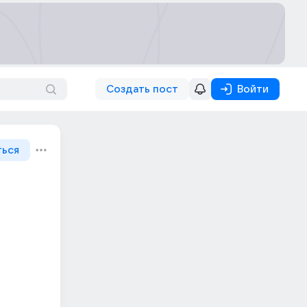
Создать пост
Войти
ться