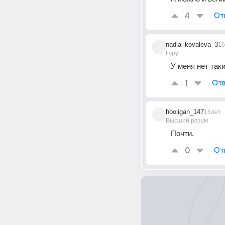
4
От
nadia_kovaleva_3
16
Гуру
У меня нет так
1
Отв
hooligan_147
16лет
Высший разум
Почти.
0
От