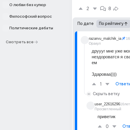
О любви без купюр
2
8
Философский вопрос
По дате
По рейтингу
Политические дебаты
razarvu_malchik_ia
16
Смотреть все
Оракул
друууг мне уже мож
нездороватся я сва
ем 
Здароваа))))
1
Ответ
Скрыть ветку
user_22616296
16лет
Просветленный
приветик
0
Отв