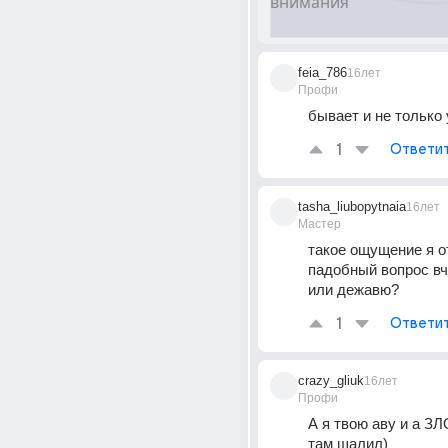
feia_786
16лет
Профи
бывает и не только 
1
Ответи
tasha_liubopytnaia
16лет
Мастер
такое ощущение я от
падобный вопрос вч
или дежавю?
1
Ответи
crazy_gliuk
16лет
Профи
А я твою аву и а ЗЛ
там шалил)