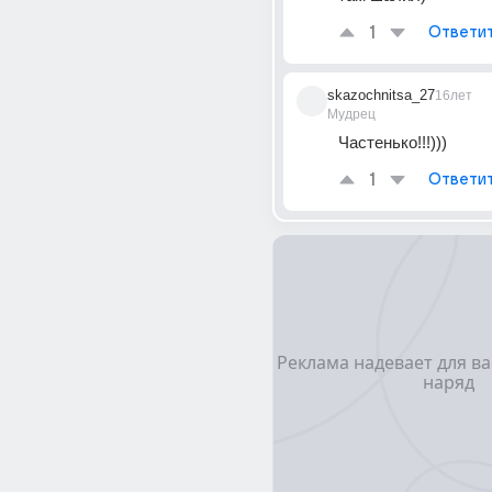
1
Ответи
skazochnitsa_27
16лет
Мудрец
Частенько!!!)))
1
Ответи