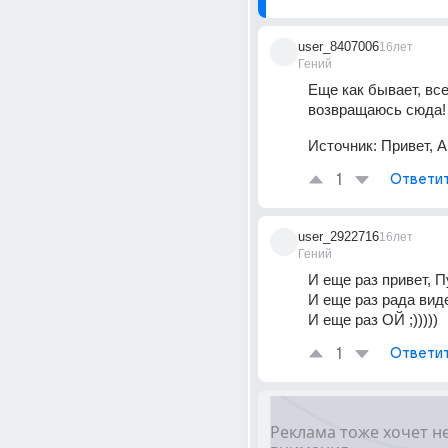
user_8407006
16лет
Гений
Еще как бывает, все
возвращаюсь сюда! :
Источник:
Привет, А
1
Ответи
user_2922716
16лет
Гений
И еще раз привет, 
И еще раз рада виде
И еще раз ОЙ ;)))))
1
Ответи