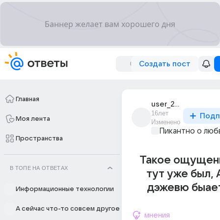
Создать пост
Главная
user_22616296
16лет
Подп
Моя лента
Изменено
Пикантно о люб
Пространства
Такое ощущени
В ТОПЕ НА ОТВЕТАХ
тут уже был, 
дэжевю быает
Информационные технологии
А сейчас что-то совсем другое
мнения