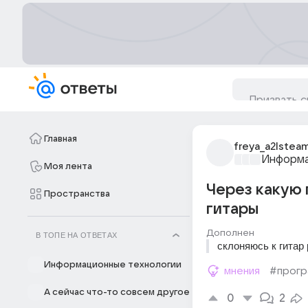
Главная
freya_a2lstea
Информа
Моя лента
Через какую 
Пространства
гитары
Дополнен
В ТОПЕ НА ОТВЕТАХ
склоняюсь к гитар 
Информационные технологии
мнения
#прогр
А сейчас что-то совсем другое
0
2