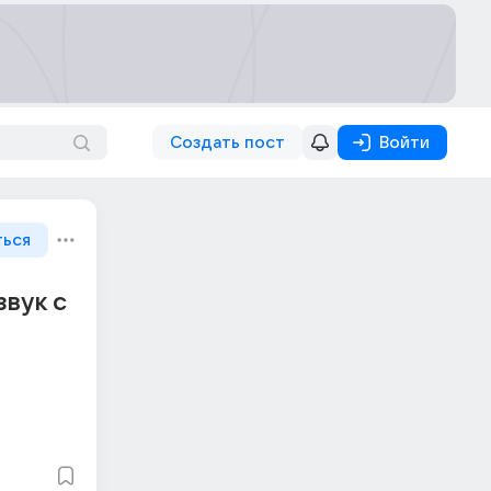
Создать пост
Войти
ться
звук с