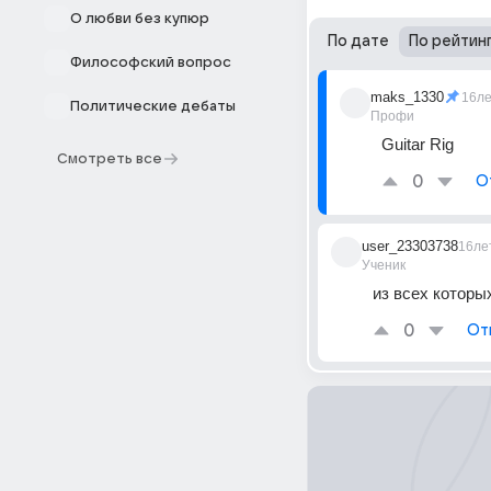
О любви без купюр
По дате
По рейтин
Философский вопрос
maks_1330
16л
Политические дебаты
Профи
Guitar Rig
Смотреть все
0
О
user_23303738
16ле
Ученик
из всех которы
0
От