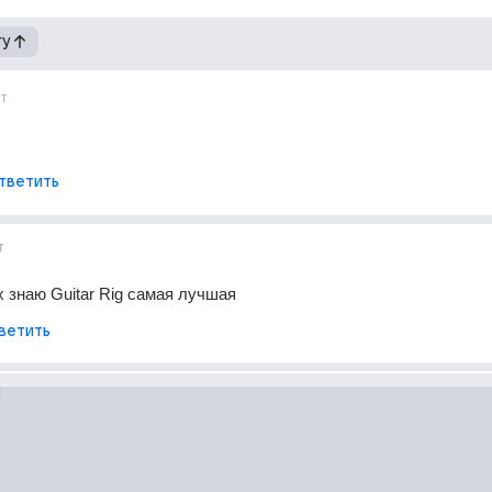
гу
ет
тветить
т
х знаю Guitar Rig самая лучшая
ветить