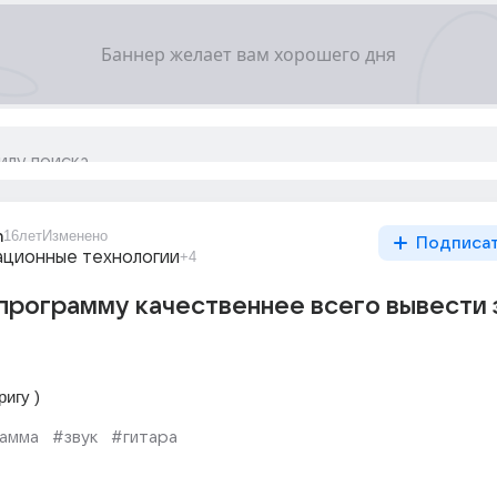
m
16лет
Изменено
Подписа
ционные технологии
+4
программу качественнее всего вывести 
ригу )
амма
#звук
#гитара