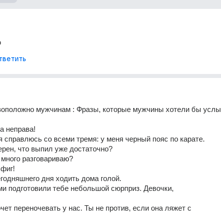
ю
тветить
воположно мужчинам : Фразы, которые мужчины хотели бы услы
а неправа! 
 я справлюсь со всеми тремя: у меня черный пояс по карате. 
ерен, что выпил уже достаточно? 
 много разговариваю? 
 фиг! 
егодняшнего дня ходить дома голой. 
ми подготовили тебе небольшой сюрприз. Девочки, 
чет переночевать у нас. Ты не против, если она ляжет с 