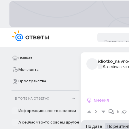
Главная
idiotko_naivno
А сейчас ч
Моя лента
Пространства
В ТОПЕ НА ОТВЕТАХ
мнения
Информационные технологии
2
6
А сейчас что-то совсем другое
По дате
По рейтин