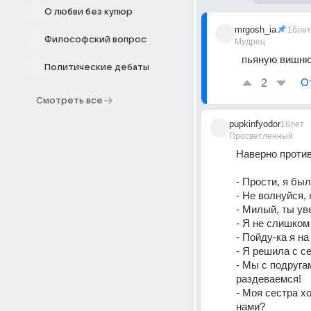
О любви без купюр
mrgosh_ia
16лет
Философский вопрос
Мудрец
пьяную вишн
Политические дебаты
2
О
Смотреть все
pupkinfyodor
16лет
Просветленный
Наверно проти
- Прости, я был
- Не волнуйся,
- Милый, ты ув
- Я не слишком
- Пойду-ка я на
- Я решила с с
- Мы с подруга
раздеваемся! 
- Моя сестра хо
нами? 