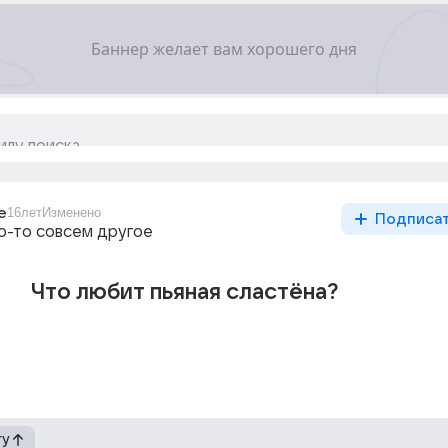
e
16лет
Изменено
Подписа
то-то совсем другое
Что любит пьяная сластёна?
гу