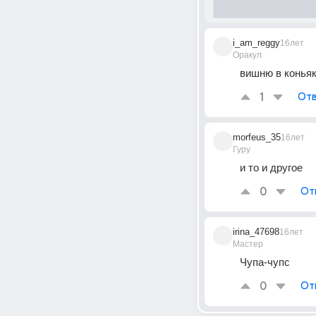
i_am_reggy
16лет
Оракул
вишню в конья
1
Отв
morfeus_35
16лет
Гуру
и то и другое
0
От
irina_47698
16лет
Мастер
Чупа-чупс
0
От