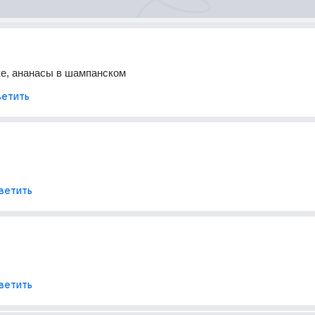
ке, ананасы в шампанском
етить
ветить
ветить