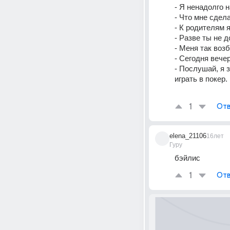
- Я ненадолго 
- Что мне сдел
- К родителям я
- Разве ты не 
- Меня так возб
- Сегодня вече
- Послушай, я 
играть в покер. 
1
Отв
elena_21106
16лет
Гуру
бэйлис
1
Отв