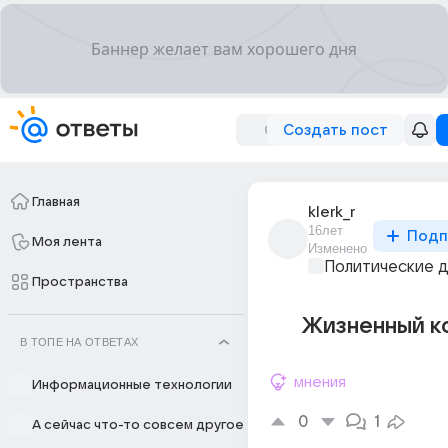
Создать пост
Главная
klerk_r
16лет
Подп
Моя лента
Изменено
Политические 
Пространства
Жизненный ко
В ТОПЕ НА ОТВЕТАХ
мнения
Информационные технологии
0
1
А сейчас что-то совсем другое