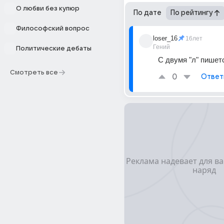
О любви без купюр
По дате
По рейтингу
Философский вопрос
loser_16
16лет
Гений
Политические дебаты
С двумя "л" пишет
Смотреть все
0
Ответ