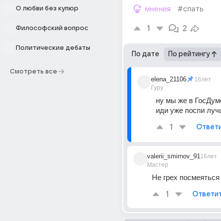
О любви без купюр
мнения
#спать
1
2
Философский вопрос
Политические дебаты
По дате
По рейтингу
Смотреть все
elena_21106
16лет
Гуру
ну мы же в ГосДум
иди уже поспи луч
1
Ответ
valerii_smirnov_91
16лет
Мастер
Не грех посмеяться
1
Ответи