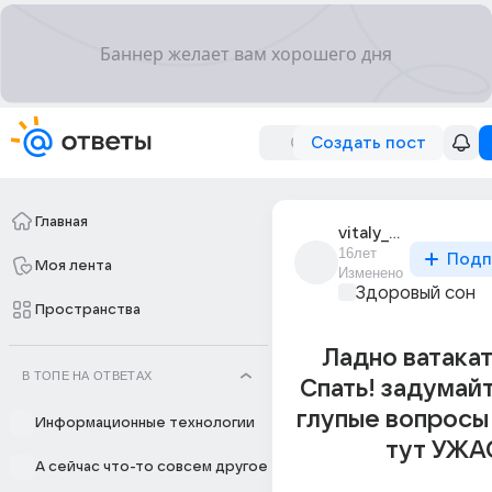
Создать пост
Главная
vitaly_62
16лет
Подп
Моя лента
Изменено
Здоровый сон
Пространства
Ладно ватакат
В ТОПЕ НА ОТВЕТАХ
Спать! задумай
глупые вопросы
Информационные технологии
тут УЖА
А сейчас что-то совсем другое