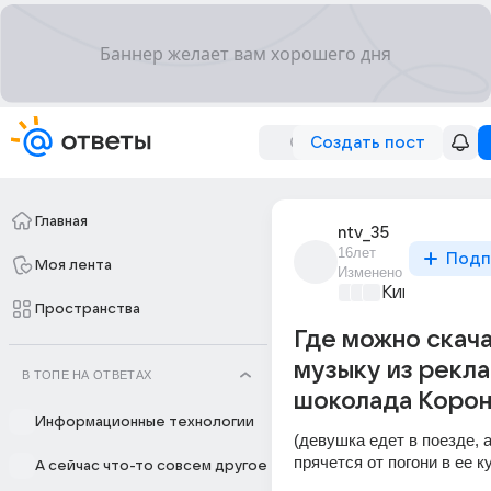
Создать пост
Главная
ntv_35
16лет
Подп
Моя лента
Изменено
Киномания
+3
Пространства
Где можно скача
музыку из рекл
В ТОПЕ НА ОТВЕТАХ
шоколада Корон
Информационные технологии
(девушка едет в поезде, а
прячется от погони в ее к
А сейчас что-то совсем другое