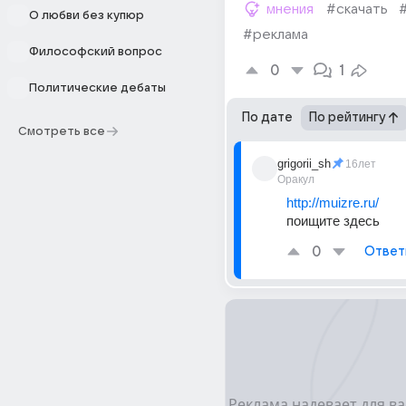
мнения
#скачать
О любви без купюр
#реклама
Философский вопрос
0
1
Политические дебаты
По дате
По рейтингу
Смотреть все
grigorii_sh
16лет
Оракул
http://muizre.ru/
поищите здесь
0
Ответ