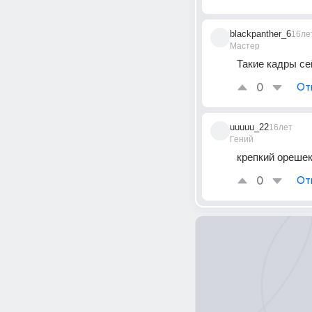
blackpanther_6
16ле
Мастер
Такие кадры се
0
От
uuuuu_22
16лет
Гений
крепкий ореше
0
От