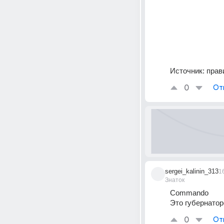
Источник:
прав
0
От
sergei_kalinin_313
1
Знаток
Commando 
Это губернатор
0
От