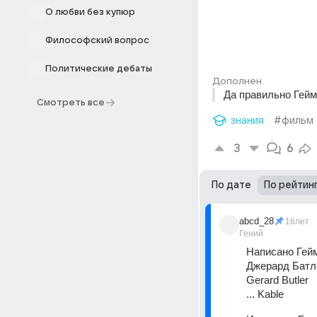
О любви без купюр
Философский вопрос
Политические дебаты
Дополнен
Да правильно Гей
Смотреть все
знания
#фильм
3
6
По дате
По рейтин
abcd_28
16лет
Гений
Написано Гей
Джерард Батл
Gerard Butler 
... Kable