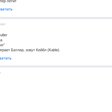
лер летит
ветить
6лет
tler 
а 
er" 
играет Батлер, зовут Кейбл (Kable)
ветить
т