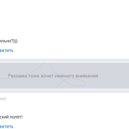
ильно?)))
ветить
6лет
ский полёт!
ветить