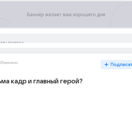
т
Изменено
Подписа
ьма кадр и главный герой?