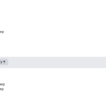
мер
гу
мер 
ер 