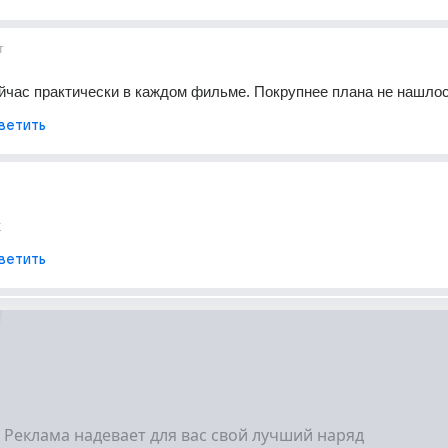
т
йчас практически в каждом фильме. Покрупнее плана не нашло
ветить
к
ветить