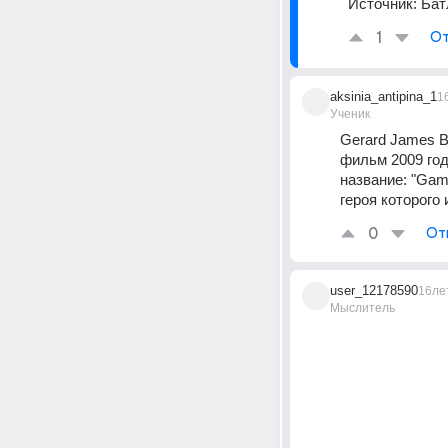
Источник:
Бат
1
От
aksinia_antipina_1
1
Ученик
Gerard James Bu
фильм 2009 год
название: "Gam
героя которого 
0
От
user_12178590
16ле
Мыслитель