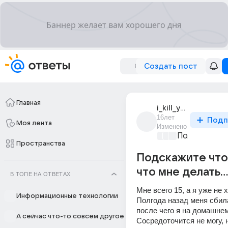
Создать пост
Главная
i_kill_you_8
16лет
Подп
Моя лента
Изменено
Политически
Пространства
Подскажите что
что мне делать..
В ТОПЕ НА ОТВЕТАХ
Мне всего 15, а я уже не х
Информационные технологии
Полгода назад меня сбила
после чего я на домашнем 
А сейчас что-то совсем другое
Сосредоточится не могу, 