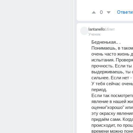
0
Ответи
lantanello
16лет
Ученик
Бедненькая.. . 
Понимаешь, в таком
очень часто жизнь 
испытания. Проверяе
прочность. Если ты 
выдерживаешь, ты 
сильнее. Если нет - т
У тебя сейчас очен
период. 
Если так посмотреть
явление в нашей жиз
оценки"хорошо" или 
эту окраску явлени
придаём сами. Когда
происходит, по прош
времени можно поня