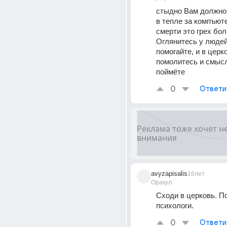
стыдно Вам должно 
в тепле за компъюте
смерти это грех бол
Оглянитесь у людей и
помогайте, и в церко
помолитесь и смысл
поймёте
0
Ответи
avyzapisalis
16лет
Оракул
Сходи в церковь. П
психологи.
0
Ответи