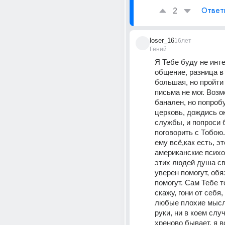
2
Ответ
loser_16
16лет
Гений
Я Тебе буду не инте
общение, разница в 
большая, но пройти 
письма не мог. Возм
банален, но попробу
церковь, дождись о
службы, и попроси 
поговорить с Тобою.
ему всё,как есть, это
американские психо
этих людей душа све
уверен помогут, обя
помогут. Сам Тебе т
скажу, гони от себя, 
любые плохие мысли
руки, ни в коем случ
хреново бывает, я вс