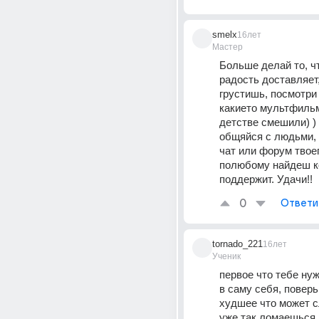
smelx
16лет
Мастер
Больше делай то, чт
радость доставляет, 
грустишь, посмотри
какието мультфильм
детстве смешили) )
общяйся с людьми, 
чат или форум твоег
полюбому найдеш ко
поддержит. Удачи!!
0
Ответи
tornado_221
16лет
Ученик
первое что тебе нуж
в саму себя, поверь
худшее что может с
уже так ломаешься, 