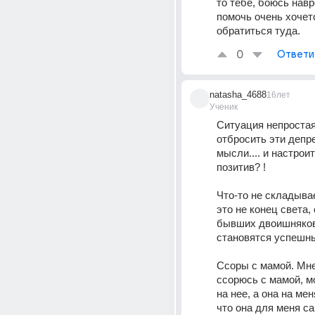
то тебе, боюсь навре
помочь очень хочет
обратиться туда.
0
Ответи
natasha_4688
16лет
Ученик
Ситуация непростая,
отбросить эти депр
мысли.... и настроит
позитив? ! 
Что-то не складывае
это не конец света, 
бывших двоишняков
становятся успешны
Ссоры с мамой. Мне 
ссорюсь с мамой, мо
на нее, а она на меня
что она для меня са