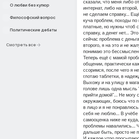
сказали, что меня либо от
О любви без купюр
интернат, либо на второй,
не сделаем справку... Ещё
Философский вопрос
куча проблем, походы по 
платные, но нужны чтоб с
Политические дебаты
справку, а денег нет... Это
сейчас проблема с деньга
второго, я на это и не жал
Смотреть все
понимаю это бессмысленн
Теперь ещё с мамой проб
общении, практически ка
ссоримся, после чего я не
глотаю таблетки, в надежд
Выхожу и на улицу в магаз
голове лишь одна мысль "
прийти домой"... Не могу 
окружающих, боюсь что п
в лицо и я не понравлюсь..
себя не люблю... В учёбе ж
самооценка ниже не куда, 
проблемы навалились... Чт
дальше быть, просто не п
И каждое утро просыпаюс