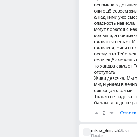
вспоминаю детишек 
они ещё совсем жизн
а над ними уже сме
опасность нависла, а
могут борются с нею
малыши, а понимают,
сдаватся нельзя. И 
сдавайся, живи на зл
всему, что Тебе меш
если ещё сможешь и
то хандра сама от Т
отступать. 
Живи девочка. Мы ту
миг, и уйдём в вечнос
сокращай свой миг. 
Только не надо за эт
баллы, я ведь не ра
2
Ответи
mikhal_dmitrich
16лет
Профи