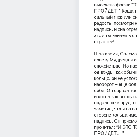
высечена фраза: “Э
ПРОЙДЕТ! ” Когда те
сильный гнев или си
радость, посмотри н
надпись, и она отрез
этом ты найдешь сп
страстей! ”. 
Шло время, Соломо
совету Мудреца и о
спокойствие. Но нас
однажды, как обычно
кольцо, он не успоко
наоборот – еще бол
себя. Он сорвал кол
и хотел зашвырнуть 
подальше в пруд, но
заметил, что и на вн
стороне кольца имел
надпись. Он присмо
прочитал: “И ЭТО Т
ПРОЙДЕТ… ” 