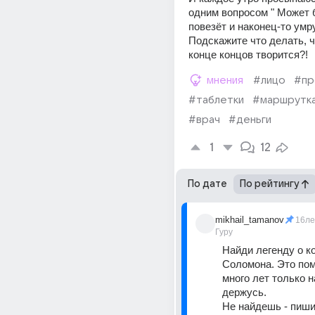
одним вопросом " Может б
повезёт и наконец-то умру?!
Подскажите что делать, чт
конце концов творится?!
мнения
#лицо
#пр
#таблетки
#маршрутк
#врач
#деньги
1
12
По дате
По рейтингу
mikhail_tamanov
16ле
Гуру
Найди легенду о ко
Соломона. Это пом
много лет только на
держусь. 
Не найдешь - пиши,