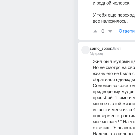
и родной человек. 
У тебя еще переход
все наложилось.
0
Ответи
samo_soboi
16лет
Мудрец
Жил был мудрый ца
Но не смотря на сво
жизнь его не была с
обратился однажды 
Соломон за советом 
придворному мудрец
просьбой: “Помоги м
многое в этой жизни
вывести меня из себ
подвержен страстям,
мне мешает! ” На чт
ответил: “Я знаю как
Надень это кольцо –