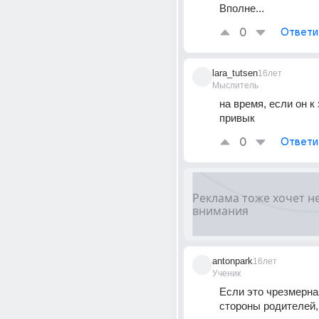
Вполне...
0
Ответи
lara_tutsen
16лет
Мыслитель
на время, если он к 
привык
0
Ответи
antonpark
16лет
Ученик
Если это чрезмерна
стороны родителей, 