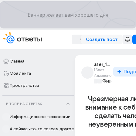
Создать пост
Главная
user_13016177
16лет
Подп
Моя лента
Изменено
Философский 
Пространства
Чрезмерная л
В ТОПЕ НА ОТВЕТАХ
внимание к се
сделать чел
Информационные технологии
неуверенным 
А сейчас что-то совсем другое