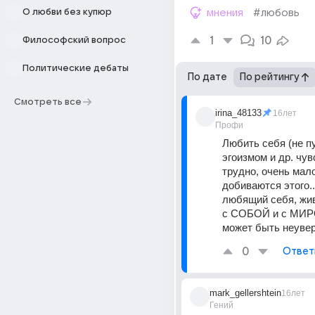
О любви без купюр
мнения
#любовь
1
10
Философский вопрос
Политические дебаты
По дате
По рейтингу
Смотреть все
irina_48133
16лет
Профи
Любить себя (не пу
эгоизмом и др. чув
трудно, очень мал
добиваются этого..
любящий себя, жив
с СОБОЙ и с МИРО
может быть неувер
0
Ответ
mark_gellershtein
16лет
Гений