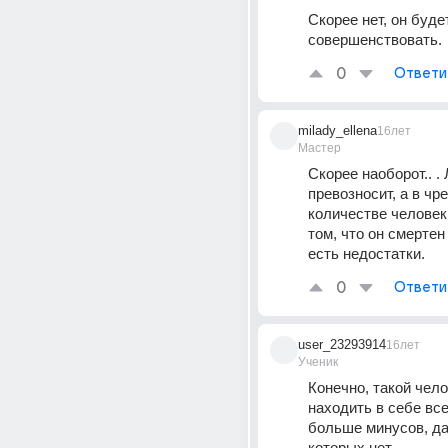
Скорее нет, он будет
совершенствовать.
0
Ответи
milady_ellena
16лет
Мастер
Скорее наоборот.. .
превозносит, а в чр
количестве человек 
том, что он смертен -
есть недостатки.
0
Ответи
user_23293914
16лет
Ученик
Конечно, такой чело
находить в себе все
больше минусов, даж
которых нет.