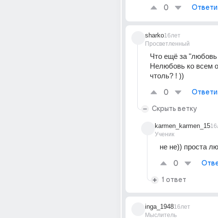
0
Ответи
sharko
16лет
Просветленный
Что ещё за "любовь к
Нелюбовь ко всем о
чтоль? ! ))
0
Ответи
Скрыть ветку
karmen_karmen_15
16
Ученик
не не)) проста л
0
Отве
1 ответ
inga_1948
16лет
Мыслитель