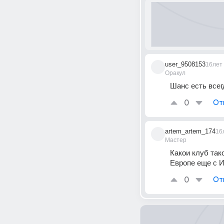
user_9508153
16лет
Оракул
Шанс есть всегд
0
От
artem_artem_174
16
Мастер
Какои клуб так
Европе еще с 
0
От