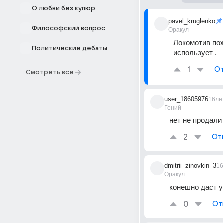
О любви без купюр
pavel_kruglenko
Философский вопрос
Оракул
Локомотив пож
Политические дебаты
использует .
1
От
Смотреть все
user_18605976
16ле
Гений
нет не продали
2
От
dmitrii_zinovkin_3
16
Оракул
конешно даст 
0
От