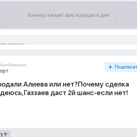
6лет
Изменено
Подписа
порт
родали Алиева или нет?Почему сделка
деюсь,Газзаев даст 2й шанс-если нет!
гу