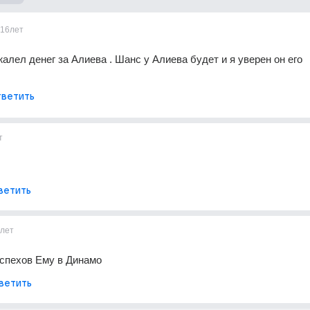
16лет
алел денег за Алиева . Шанс у Алиева будет и я уверен он его 
ветить
т
ветить
лет
успехов Ему в Динамо
ветить