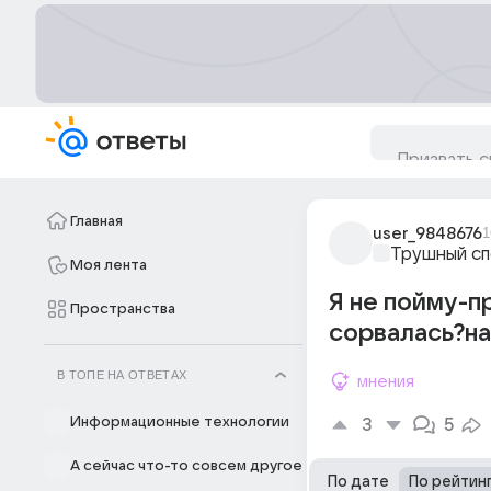
Главная
user_9848676
1
Трушный с
Моя лента
Я не пойму-п
Пространства
сорвалась?на
В ТОПЕ НА ОТВЕТАХ
мнения
Информационные технологии
3
5
А сейчас что-то совсем другое
По дате
По рейтин