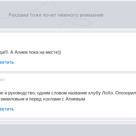
а!!!. А Алиев пока на месте))
ветить
лет
ое и руководство, одним словом название клубу ЛоХо. Опозорили
Измаиловым и перед хохлами с Алиевым
ветить