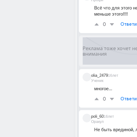
Профи
Всё что для этого н
меньше этого!!!!
0
Ответи
olia_2479
16лет
Ученик
многое...
0
Ответи
poli_60
16лет
Оракул
Не быть врединой, 