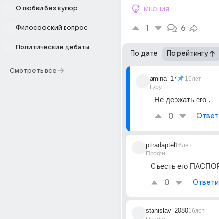
О любви без купюр
мнения
1
6
Философский вопрос
Политические дебаты
По дате
По рейтингу
Смотреть все
amina_17
16лет
Гуру
Не держать его .
0
Ответ
ptiradaptel
16лет
Профи
Съесть его ПАСПОРТ
0
Ответи
stanislav_2080
16лет