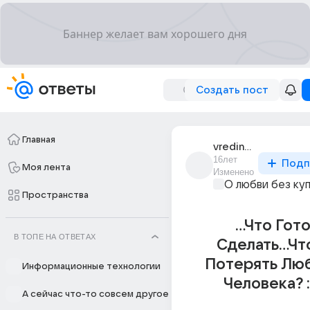
Создать пост
Главная
vredina_943
16лет
Подп
Моя лента
Изменено
О любви без ку
Пространства
...Что Гот
В ТОПЕ НА ОТВЕТАХ
Сделать...Чт
Потерять Лю
Информационные технологии
Человека? : 
А сейчас что-то совсем другое