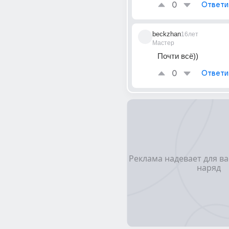
0
Ответи
beckzhan
16лет
Мастер
Почти всё))
0
Ответи