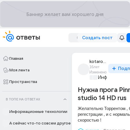
Создать пост
Главная
kotaro_oshio
16лет
Подп
Моя лента
Изменено
Информационн
Пространства
Нужна прога Pin
studio 14 HD rus
В ТОПЕ НА ОТВЕТАХ
Желательно Торрентом , б
Информационные технологии
регестрации , и с нормаль
скоростью !
А сейчас что-то совсем другое