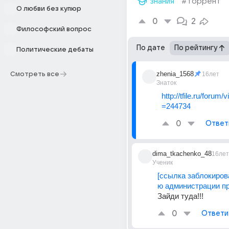
знания
#торрент
О любви без купюр
0
2
Философский вопрос
По дате
По рейтингу
Политические дебаты
zhenia_1568
Смотреть все
16лет
Знаток
http://tfile.ru/forum/
=244734
0
Ответ
dima_tkachenko_48
16лет
Ученик
[ссылка заблокиров
ю администрации пр
Зайди туда!!!
0
Ответи