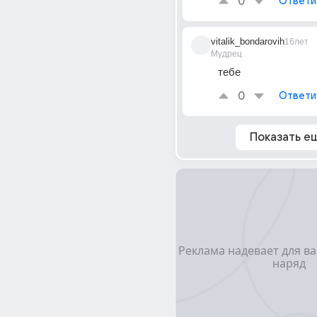
0
Ответи
vitalik_bondarovih
16лет
Мудрец
тебе
0
Ответи
Показать е