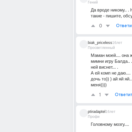
Гений
Да вроде никому.. . 
такие - пишите, обс
0
Ответи
biak_priceless
16лет
Просветленный
Маман моей.... она 
мимни игру Балда.. .
ней виснет... .
А ей комп не даю....
дочь то)) ) ай яй яй..
меня))))
1
Ответи
ptiradaptel
16лет
Профи
Головному мозгу....