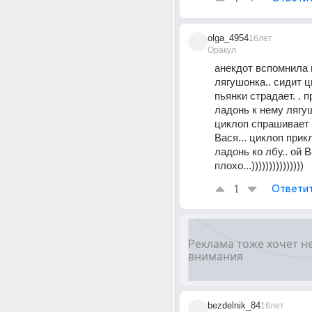
olga_4954
16лет
Оракул
анекдот вспомнила п
лягушонка.. сидит ц
пьянки страдает. . п
ладонь к нему лягуше
циклоп спрашивает т
Вася... циклоп прик
ладонь ко лбу.. ой В
плохо...)))))))))))))))
1
Ответи
bezdelnik_84
16лет