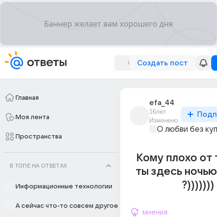
Создать пост
Главная
efa_44
16лет
Подп
Моя лента
Изменено
О любви без ку
Пространства
Кому плохо от 
В ТОПЕ НА ОТВЕТАХ
ты здесь ночь
?)))))))
Информационные технологии
А сейчас что-то совсем другое
мнения