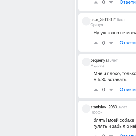
0
Ответи
user_3511812
16лет
Оракул
Ну уж точно не моем
0
Ответи
pequenya
16лет
Мудрец
Мне и плохо, только 
В 5.30 вставать.
0
Ответи
stanislav_2080
16лет
Профи
блять! моей собаке .
гулять и забыл о ней