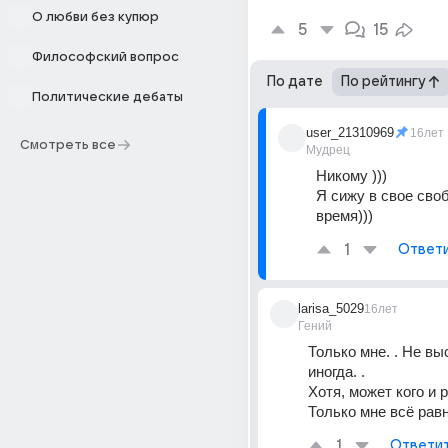
О любви без купюр
5
15
Философский вопрос
По дате
По рейтингу
Политические дебаты
user_21310969
16лет
Смотреть все
Мудрец
Никому ))) 
Я сижу в свое своб
время)))
1
Ответ
larisa_5029
16лет
Гений
Только мне. . Не вы
иногда. . 
Хотя, может кого и р
Только мне всё равн
1
Ответи