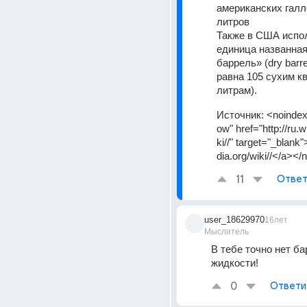
американских галло
литров 
Также в США испол
единица названная
баррель» (dry barrel
равна 105 сухим кв
литрам).
Источник:
<noindex
ow" href="http://ru.w
ki//" target="_blank"
dia.org/wiki//</a></
11
Ответ
user_18629970
16лет
Мыслитель
В тебе точно нет ба
жидкости!
0
Ответи