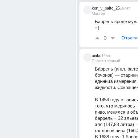
kon_v_palto_25
16лет
Мастер
Баррель вроде муж р
=)
0
Ответи
oniks
16лет
Просветленный
Ба́ррель (англ. barre
бочонок) — старинн
единица измерения 
жидкости. Сокращен
В 1454 году в зависи
того, что мерялось 
пиво, менялся и объ
баррель = 32 эльев
эля (147,88 литра) =
галлонов пива (166,3
В 1688 году: 1 барре