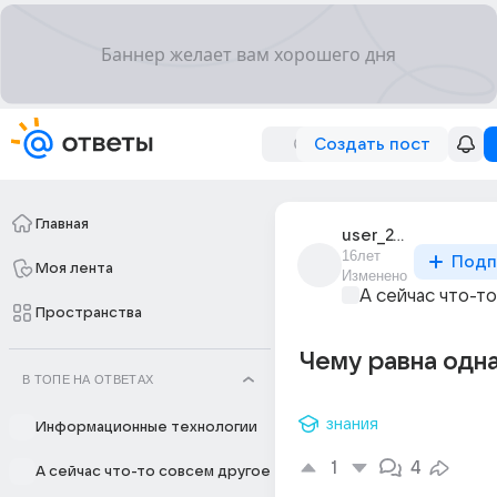
Создать пост
Главная
user_24280976
16лет
Подп
Моя лента
Изменено
А сейчас что-т
Пространства
Чему равна одн
В ТОПЕ НА ОТВЕТАХ
знания
Информационные технологии
1
4
А сейчас что-то совсем другое