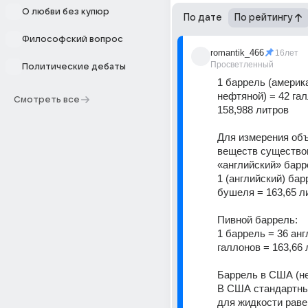
О любви без купюр
По дате
По рейтингу
Философский вопрос
romantik_466
16лет
Просветленный
Политические дебаты
1 баррель (америка
нефтяной) = 42 гал
Смотреть все
158,988 литров 
Для измерения объ
веществ существова
«английский» барр
1 (английский) барр
бушеля = 163,65 ли
Пивной баррель: 
1 баррель = 36 анг
галлонов = 163,66 
Баррель в США (не
В США стандартны
для жидкости равен