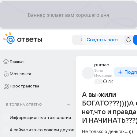
Создать пост
Главная
pumabuduiaona
16лет
Подп
Моя лента
Изменено
О любви без 
Пространства
А вы-жили
БОГАТО???))))А 
В ТОПЕ НА ОТВЕТАХ
нет,что и правд
Информационные технологии
И НАЧИНАТЬ???)
А сейчас что-то совсем другое
Не только о деньгах...)))