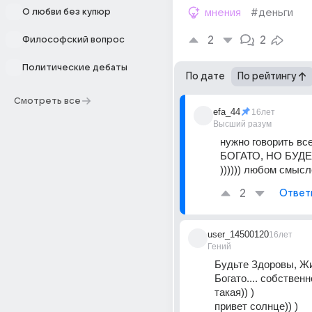
О любви без купюр
мнения
#деньги
2
2
Философский вопрос
Политические дебаты
По дате
По рейтингу
Смотреть все
efa_44
16лет
Высший разум
нужно говорить вс
БОГАТО, НО БУД
)))))) любом смысле
2
Ответ
user_14500120
16лет
Гений
Будьте Здоровы, Жи
Богато.... собственн
такая)) ) 
привет солнце)) ) 