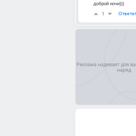
доброй ночи)))
1
Ответи