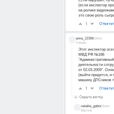
(если инспектор прос
на ролике видеокам
это свою роль сыгр
1
Ответи
anna_22306
16лет
Ученик
Этот инспектор осел!
МВД РФ №186 
"Административный 
деятельности сотру
от 02.03.2009". Озна
(выйти придется, и п
машину ДПСников т
1
Ответи
Скрыть ветку
nataliia_gabor
16лет
Мастер