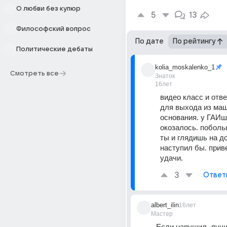
О любви без купюр
5
13
Философский вопрос
По дате
По рейтингу
Политические дебаты
kolia_moskalenko_1
Смотреть все
Знаток
16лет
видео класс и отве
для выхода из маш
основания. у ГАИшн
окозалось. побольш
ты и глядишь на до
наступил бы. приве
удачи.
3
Ответ
albert_ilin
16лет
Мастер
Если нарушил, лучш