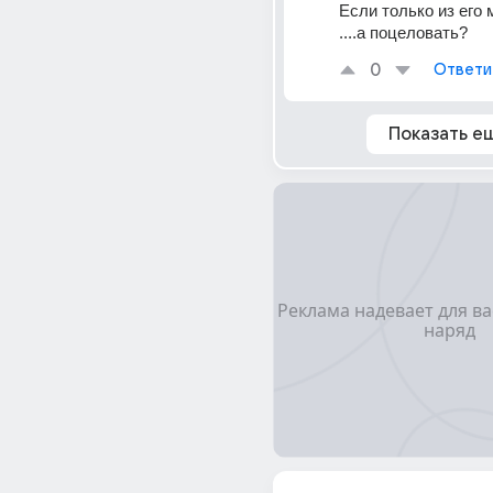
Если только из его 
....а поцеловать?
0
Ответи
Показать е