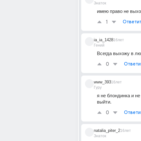
Знаток
имею право не вых
1
Ответи
ia_ia_1428
16лет
Гений
Всегда выхожу в лю
0
Ответи
www_393
16лет
Гуру
я не блондинка и не 
выйти.
0
Ответи
natalia_piter_2
16лет
Знаток