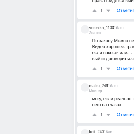
прав. Придется вый
1
Ответи
veronika_1100
16лет
Знаток
По закону Можно не
Видео хорошее. грам
если накосячили.. . 
выйти договориться
1
Ответи
mailru_249
16лет
Мастер
могу, если реально 
него на глазах
1
Ответи
keit_240
16лет