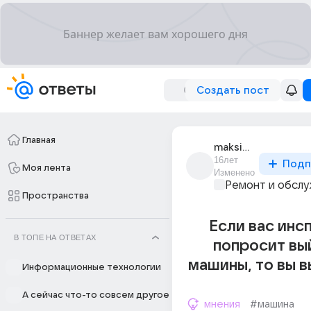
Создать пост
Главная
maksim_kasanzev
16лет
Подп
Моя лента
Изменено
Ремонт и обслу
Пространства
Если вас инс
В ТОПЕ НА ОТВЕТАХ
попросит вы
машины, то вы в
Информационные технологии
А сейчас что-то совсем другое
мнения
#машина