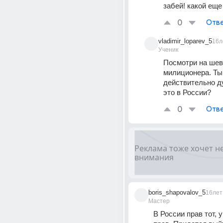
забей! какой ещ
0
Отве
vladimir_loparev_5
16л
Ученик
Посмотри на шев
милиционера. Ты 
действительно ду
это в России?
0
Отве
boris_shapovalov_5
16лет
Мастер
В России прав тот, у