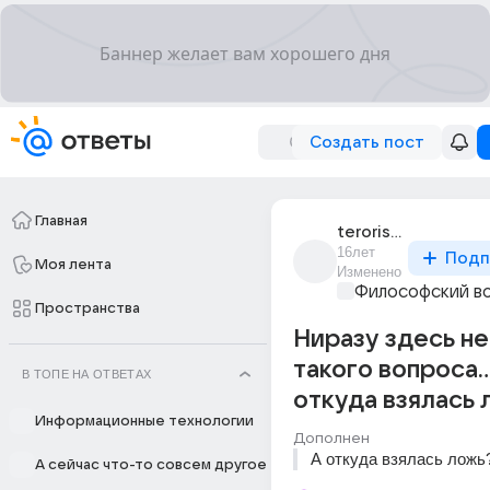
Создать пост
Главная
teroristdiversant
16лет
Подп
Моя лента
Изменено
Философский в
Пространства
Ниразу здесь не
такого вопроса..
В ТОПЕ НА ОТВЕТАХ
откуда взялась 
Информационные технологии
Дополнен
А откуда взялась ложь
А сейчас что-то совсем другое