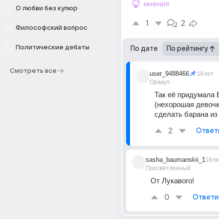
мнения
О любви без купюр
1
2
Философский вопрос
Политические дебаты
По дате
По рейтингу
Смотреть все
user_9488466
16лет
Оракул
Так её придумала
(нехорошая девочка
сделать барана из 
2
Ответ
sasha_baumanskii_1
16ле
Просветленный
От Лукавого!
0
Ответи