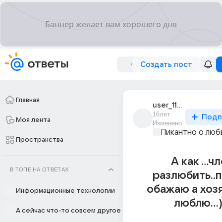
Создать пост
Главная
user_11411152
16лет
Подп
Моя лента
Изменено
Пикантно о люб
Пространства
А как ...ч
В ТОПЕ НА ОТВЕТАХ
разлюбить..
обажаю а хоз
Информационные технологии
люблю...)
А сейчас что-то совсем другое