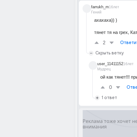
farrukh_m
16лет
Гений
ахахаха)) ) 
тянет тя на грех, Кат
2
Ответи
Скрыть ветку
user_11411152
16лет
Мудрец
ой как тянет!!! п
0
Отве
1 ответ