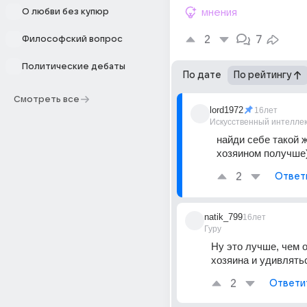
О любви без купюр
мнения
2
7
Философский вопрос
Политические дебаты
По дате
По рейтингу
Смотреть все
lord1972
16лет
Искусственный интелле
найди себе такой ж
хозяином получше)
2
Ответ
natik_799
16лет
Гуру
Ну это лучше, чем о
хозяина и удивлятьс
2
Ответи