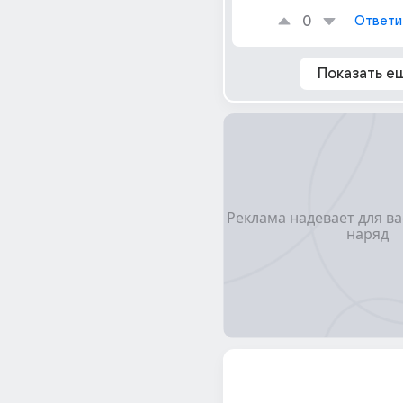
0
Ответи
Показать е