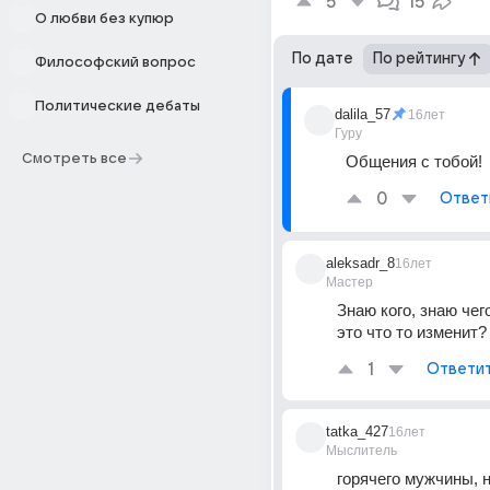
5
15
О любви без купюр
По дате
По рейтингу
Философский вопрос
Политические дебаты
dalila_57
16лет
Гуру
Смотреть все
Общения с тобой!
0
Ответ
aleksadr_8
16лет
Мастер
Знаю кого, знаю чего.
это что то изменит?
1
Ответи
tatka_427
16лет
Мыслитель
горячего мужчины, н