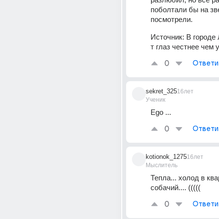
поболтали бы на зв
посмотрели.
Источник:
В городе
т глаз честнее чем у
0
Ответи
sekret_325
16лет
Ученик
Ego ...
0
Ответи
kotionok_1275
16лет
Мыслитель
Тепла... холод в ква
собачий.... (((((
0
Ответи