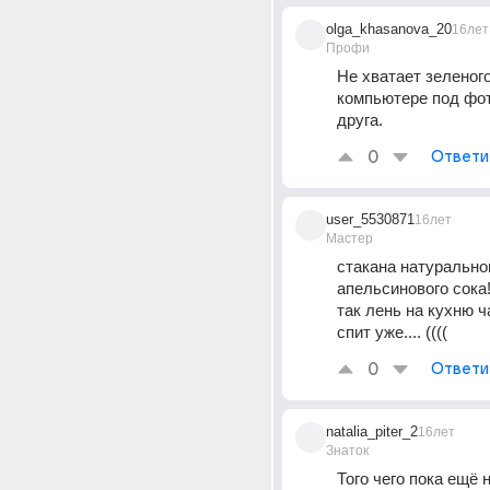
olga_khasanova_20
16лет
Профи
Не хватает зеленого
компьютере под фот
друга.
0
Ответи
user_5530871
16лет
Мастер
стакана натуральног
апельсинового сока!!
так лень на кухню ча
спит уже.... ((((
0
Ответи
natalia_piter_2
16лет
Знаток
Того чего пока ещё н