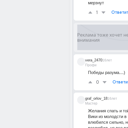
мерзнут
1
Ответи
vera_2470
16лет
Профи
Победы разума....)
0
Ответи
graf_orlov_18
16лет
Мастер
Желания спать и то
Вики из молодсти в 
влюбился сильно, но
разлюбил, но все ра