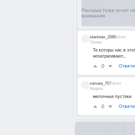
stanislav_2080
16лет
Профи
Те которы нас в это
незатрагивают...
0
Ответи
varvara_757
16лет
Мудрец
мелочные пустяки
0
Ответи