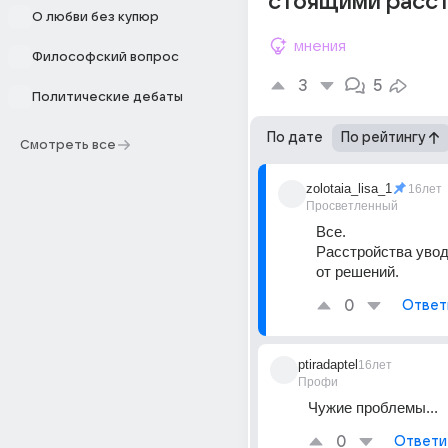
стоящими расс
О любви без купюр
мнения
Философский вопрос
3
5
Политические дебаты
По дате
По рейтингу
Смотреть все
zolotaia_lisa_1
16лет
Просветленный
Все. 
Расстройства уводя
от решений.
0
Ответ
ptiradaptel
16лет
Профи
Чужие проблемы...
0
Ответи