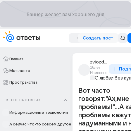
Создать пост
Главная
zviozdochka_tm
16лет
Подп
Моя лента
Изменено
О любви без ку
Пространства
Вот часто
говорят:"Ах,мне
В ТОПЕ НА ОТВЕТАХ
проблемы!"...А к
Информационные технологии
проблемы кажут
надуманными и 
А сейчас что-то совсем другое