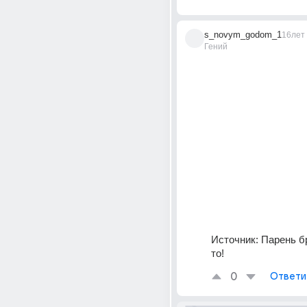
s_novym_godom_1
16лет
Гений
Источник:
Парень бр
то!
0
Ответи