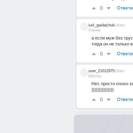
0
Ответи
iurii_gaidaichuk
16лет
Ученик
а если муж без трус
тогда он не только 
0
Ответи
user_21012975
16лет
Мастер
Нет, просто плохо з
)))))))))))))))
0
Ответи