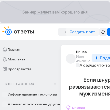
Создать пост
Главная
firiusa
16лет
Подп
Моя лента
Изменено
А сейчас что-т
Пространства
Если шну
В ТОПЕ НА ОТВЕТАХ
развязываются 
муж изменя
Информационные технологии
А сейчас что-то совсем другое
мнения