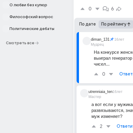
О любви без купюр
0
6
Философский вопрос
По дате
По рейтингу
Политические дебаты
diman_131
16лет
Смотреть все
Мудрец
На конкурсе женско
выиграл генератор
чисел...
0
Ответ
utrenniaia_ten
16лет
Мастер
а вот если у мужика
развязываются, знач
муж изменяет?
2
Ответи