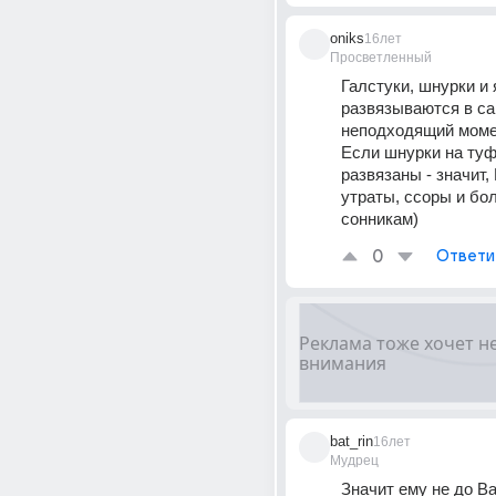
oniks
16лет
Просветленный
Галстуки, шнурки и 
развязываются в са
неподходящий момент
Если шнурки на туф
развязаны - значит,
утраты, ссоры и бол
сонникам)
0
Ответи
bat_rin
16лет
Мудрец
Значит ему не до Вас