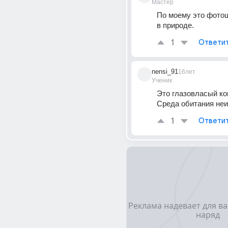
Мастер
По моему это фотошо
в природе.
1
Ответи
nensi_91
16лет
Ученик
Это глазовласый ког
Среда обитания неи
1
Ответи