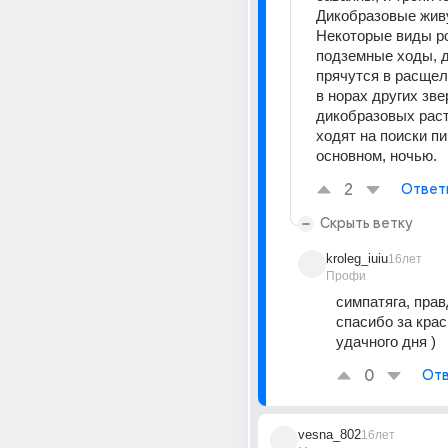
Дикобразовые живу
Некоторые виды ро
подземные ходы, д
прячутся в расщел
в норах других зве
дикобразовых раст
ходят на поиски пи
основном, ночью.
2
Ответ
Скрыть ветку
kroleg_iuiu
16лет
Профи
симпатяга, прав
спасибо за крас
удачного дня )
0
Отв
vesna_802
16лет