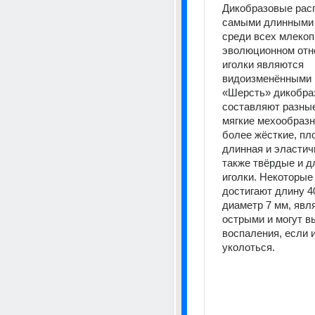
Дикобразовые расп
самыми длинными 
среди всех млекоп
эволюционном отн
иголки являются 
видоизменёнными 
«Шерсть» дикобра
составляют разные
мягкие мехообразн
более жёсткие, пло
длинная и эластичн
также твёрдые и д
иголки. Некоторые 
достигают длину 40
диаметр 7 мм, явл
острыми и могут вы
воспаления, если и
уколоться. 