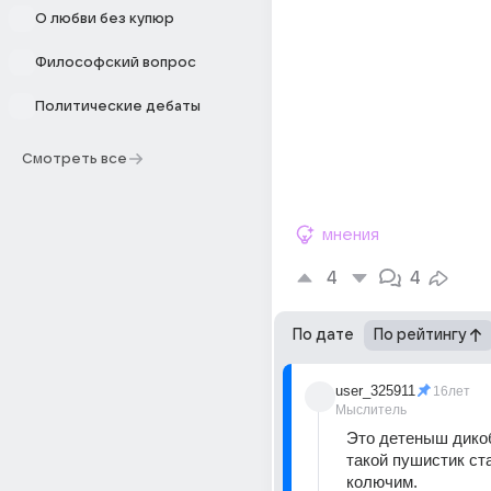
О любви без купюр
Философский вопрос
Политические дебаты
Смотреть все
мнения
4
4
По дате
По рейтингу
user_325911
16лет
Мыслитель
Это детеныш дикоб
такой пушистик ста
колючим. 