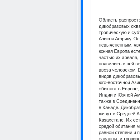
Область распростр
дикобразовых охва
тропическую и суб
Азию и Африку. Ос
невыясненным, явл
южная Европа есте
частью их ареала, 
появились в ней вс
ввоза человеком. 
видов дикобразовы
юго-восточной Ази
обитают в Европе, 
Индии и Южной Аме
также в Соединенн
в Канаде. Дикобраз
живут в Средней Аз
Казахстане. Их ест
средой обитания мо
равной степени и п
саванны, и тропиче