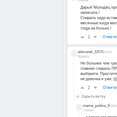
Ученик
Дарья! Молодец пра
написала ! 
Спираль надо вставл
месячные когда матк
тогда на больно !
2
Ответи
aleksandr_22575
16лет
Мудрец
Не больнее чем тра
главное спираль 
выберите. Простите 
не девочка я уже. )))
2
Ответи
Скрыть ветку
marina_putilina_9
16ле
Ученик
а какую это пра