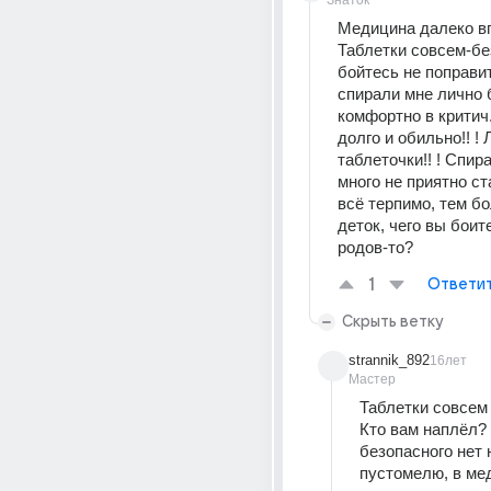
Знаток
Медицина далеко вп
Таблетки совсем-без
бойтесь не поправит
спирали мне лично 
комфортно в критич.
долго и обильно!! ! 
таблеточки!! ! Спира
много не приятно ста
всё терпимо, тем бол
деток, чего вы боит
родов-то?
1
Ответи
Скрыть ветку
strannik_892
16лет
Мастер
Таблетки совсем
Кто вам наплёл?
безопасного нет н
пустомелю, в ме