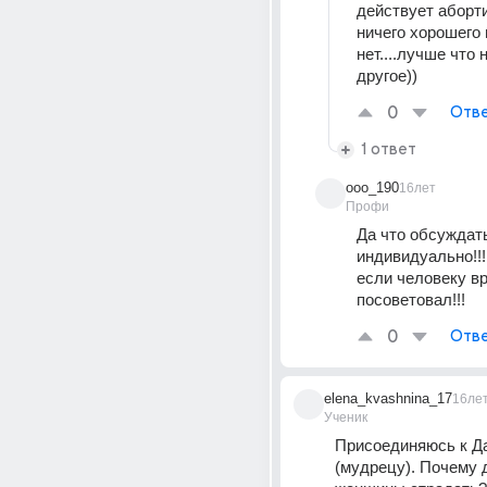
действует аборти
ничего хорошего в
нет....лучше что 
другое))
0
Отве
1 ответ
ooo_190
16лет
Профи
Да что обсуждать-
индивидуально!!!
если человеку вр
посоветовал!!!
0
Отве
elena_kvashnina_17
16ле
Ученик
Присоединяюсь к Да
(мудрецу). Почему 