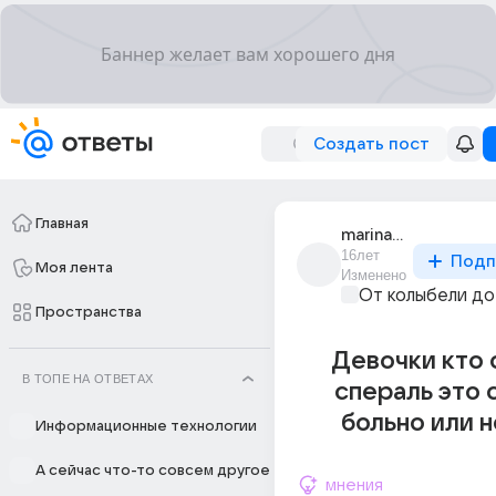
Создать пост
Главная
marina_putilina_9
16лет
Подп
Моя лента
Изменено
От колыбели до
Пространства
Девочки кто 
В ТОПЕ НА ОТВЕТАХ
спераль это 
больно или н
Информационные технологии
А сейчас что-то совсем другое
мнения