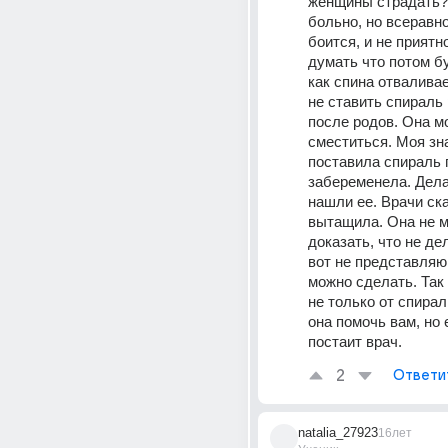
женщины страдать? 
больно, но всеравно
боится, и не приятно
думать что потом бу
как спина отваливае
не ставить спираль 
после родов. Она мо
сместиться. Моя зн
поставила спираль 
забеременела. Делал
нашли ее. Врачи ска
вытащила. Она не м
доказать, что не дел
вот не представляю 
можно сделать. Так 
не только от спирал
она помочь вам, но е
постаит врач.
2
Ответи
natalia_27923
16лет