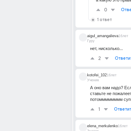
0
Отве
1 ответ
aigul_amangalieva
16лет
Гуру
нет, нисколько...
2
Ответи
kotofei_102
16лет
Ученик
А оно вам надо? Есл
ставьте не пожалеете
потомммммммм суп
1
Ответи
elena_merkulenko
16лет