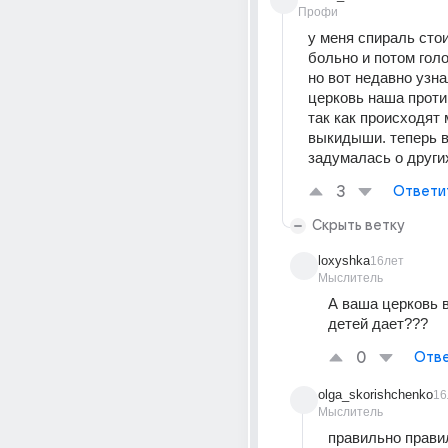
Профи
у меня спираль стоит
больно и потом голов
но вот недавно узнал
церковь наша против
так как происходят 
выкидыши. теперь в
задумалась о други
3
Ответи
Скрыть ветку
loxyshka
16лет
Мыслитель
А ваша церковь в
детей дает???
0
Отве
olga_skorishchenko
16
Мыслитель
правильно правил