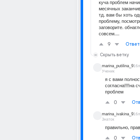
куча проблем начин
месячных заканчив
тд. вам бы хоть од
проблему, посмотри
заговорите. обнагл
совсем....
9
Ответ
Скрыть ветку
marina_putilina_9
16л
Ученик
я с вами полнос
согласна!!!!на с
проблем
0
Отв
marina_ivakina_9
16л
Знаток
правильно, прав
0
Отв