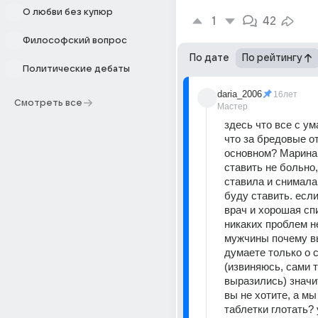
О любви без купюр
1
42
Философский вопрос
По дате
По рейтингу
Политические дебаты
daria_2006
16лет
Смотреть все
Мастер
здесь что все с ум
что за бредовые от
основном? Марина 
ставить не больно,
ставила и снимала 
буду ставить. если
врач и хорошая спи
никаких проблем не
мужчины почему вы
думаете только о с
(извиняюсь, сами т
выразились) значит
вы не хотите, а мы
таблетки глотать? у