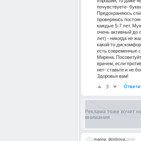
хороший, то даже не
почувствуете- буква
Предохраняюсь спир
проверяюсь постоян
каждые 5-7 лет. Муж
очень активный до с
лет) - никогда не жа
какой-то дискомфорт
есть современные с
Мирена. Посоветуйт
врачем, если против
нет- ставьте и не бо
Здоровья вам!
3
Ответи
marina_dimitrova
16лет