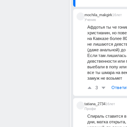
mochila_makgirk
16лет
Ученик
Афдотья ты че гониш
христианин, но пове
на Кавказе более 8
не лишаются девств
(даже анальной) до 
Если там лишилась 
девственности или п
выебали в попу или д
все ты шмара на веки
замуж не возьмет
3
Ответи
tatiana_2734
16лет
Профи
Спираль ставится в 
дни, матка открыта, 