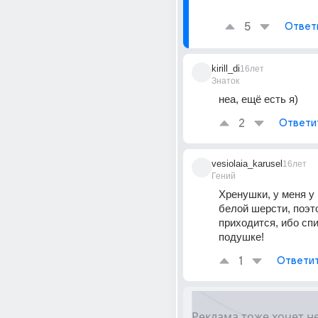
5
Ответ
kirill_di
16лет
Знаток
неа, ещё есть я)
2
Ответи
vesiolaia_karusel
16лет
Гений
Хренушки, у меня у 
белой шерсти, поэт
приходится, ибо спи
подушке!
1
Ответи