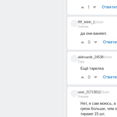
1
Ответи
ffff_hhhh_1
16лет
Ученик
да они ваняют.
0
Ответи
aleksandr_24538
16лет
Гуру
Ещё тарелка
0
Ответи
user_21713012
16лет
Ученик
Нет, я сам моюсь, а 
грязи больше, чем о
тираже 15 шт.