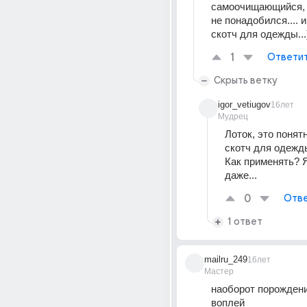
самоочищающийся, т
не понадобился.... 
скотч для одежды...
1
Ответи
Скрыть ветку
igor_vetiugov
16лет
Мудрец
Лоток, это понятн
скотч для одежд
Как применять? Я
даже...
0
Отве
1 ответ
mailru_249
16лет
Мастер
наоборот порождени
воплей