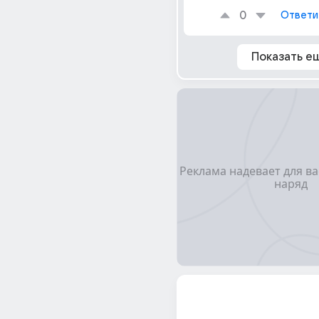
0
Ответи
Показать е