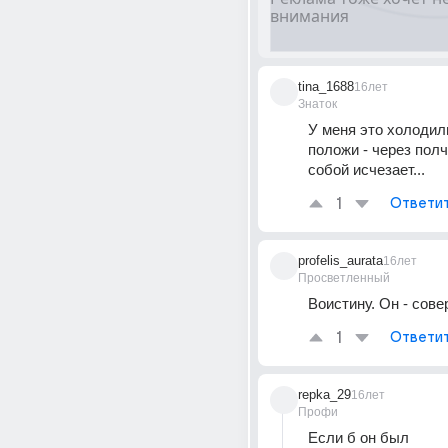
tina_1688
16лет
Знаток
У меня это холодиль
положи - через полч
собой исчезает...
1
Ответи
profelis_aurata
16лет
Просветленный
Воистину. Он - сов
1
Ответи
repka_29
16лет
Профи
Если б он был 