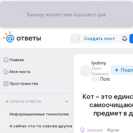
Создать пост
Главная
lyuboy
16лет
Подп
Моя лента
Изменено
Политические
Пространства
Кот – это един
В ТОПЕ НА ОТВЕТАХ
самоочищаю
предмет в 
Информационные технологии
А сейчас что-то совсем другое
мнения
#дом