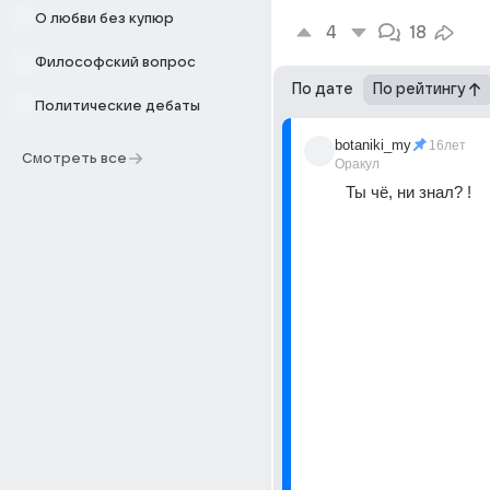
О любви без купюр
4
18
Философский вопрос
По дате
По рейтингу
Политические дебаты
botaniki_my
16лет
Смотреть все
Оракул
Ты чё, ни знал? ! 