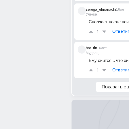
serega_elmariachi
16лет
Ученик
Сползает после ноч
1
Ответи
bat_rin
16лет
Мудрец
Ему снится... что он
1
Ответи
Показать е