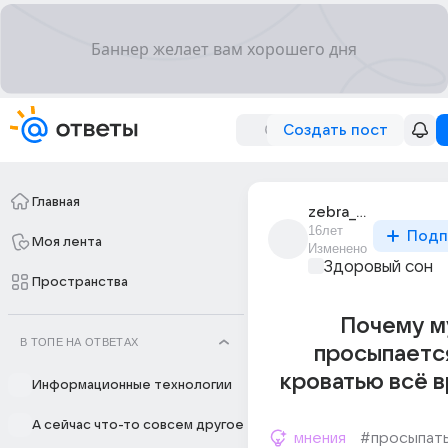
Создать пост
Главная
zebra_polosataya
16лет
Подп
Моя лента
Изменено
Здоровый сон
Пространства
Почему 
В ТОПЕ НА ОТВЕТАХ
просыпаетс
кроватью всё в
Информационные технологии
А сейчас что-то совсем другое
мнения
#просыпат