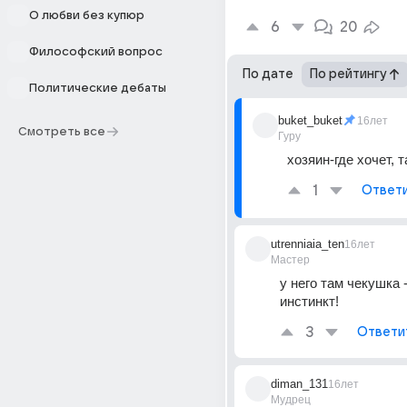
О любви без купюр
6
20
Философский вопрос
По дате
По рейтингу
Политические дебаты
buket_buket
16лет
Смотреть все
Гуру
хозяин-где хочет, т
1
Ответ
utrenniaia_ten
16лет
Мастер
у него там чекушка - 
инстинкт!
3
Ответи
diman_131
16лет
Мудрец