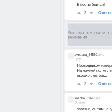
Высоты боится!
3
Ответи
svetlana_34550
16лет
Гуру
Проводником наверн
На нижней полке леж
окошко смотрит...
2
Ответи
lioshka_316
16лет
Оракул
загляни, он там не о