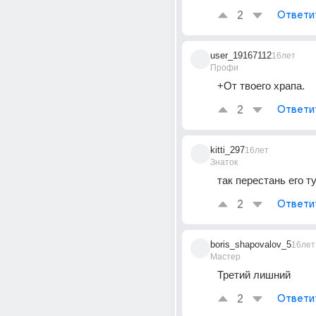
2
Ответи
user_19167112
16лет
Профи
+От твоего храпа.
2
Ответи
kitti_297
16лет
Знаток
так перестань его т
2
Ответи
boris_shapovalov_5
16лет
Мастер
Третий лишний
2
Ответи