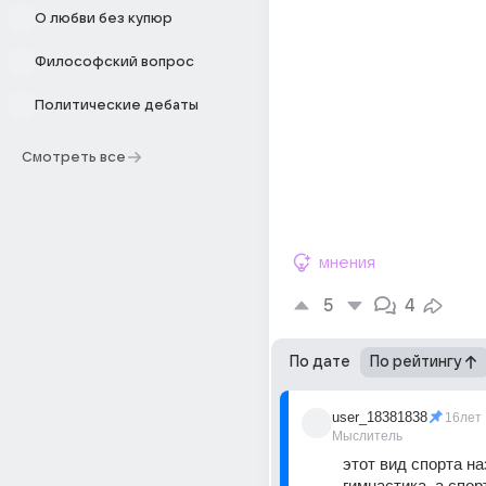
О любви без купюр
Философский вопрос
Политические дебаты
Смотреть все
мнения
5
4
По дате
По рейтингу
user_18381838
16лет
Мыслитель
этот вид спорта на
гимнастика, а спор