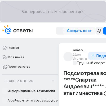
Создать пост
Главная
miaso_v_shokolade
16лет
Подп
Моя лента
Изменено
Трушный спорт
Пространства
Подсмотрела во
*****Спартaк
В ТОПЕ НА ОТВЕТАХ
Aндреевич***** 
Информационные технологии
эта гимнастика :
А сейчас что-то совсем другое