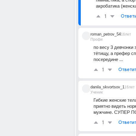
акробатика (женск
1
Ответ
roman_petrov_54
16лет
Профи
по весу 3 девчонки з
тётищу, а префер сп
посередине ...
1
Ответи
danila_skvortsov_1
16лет
Ученик
Гибкие женские тела
приятно видеть нор
мужчине. СУПЕР П
1
Ответи