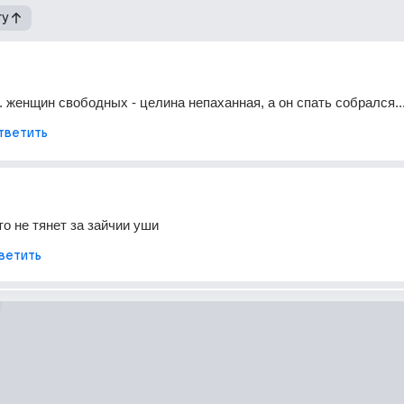
гу
.. женщин свободных - целина непаханная, а он спать собрался..
тветить
кто не тянет за зайчии уши
ветить