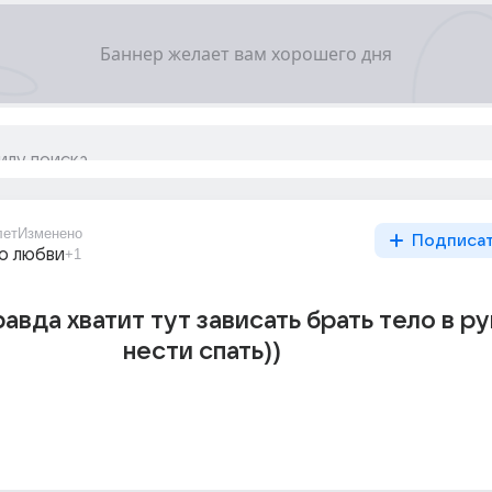
лет
Изменено
Подписа
о любви
+1
авда хватит тут зависать брать тело в ру
нести спать))