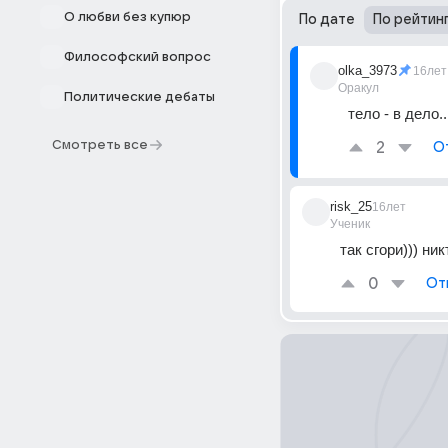
О любви без купюр
По дате
По рейтин
Философский вопрос
olka_3973
16лет
Оракул
Политические дебаты
тело - в дело.
Смотреть все
2
О
risk_25
16лет
Ученик
так сгори))) ни
0
От