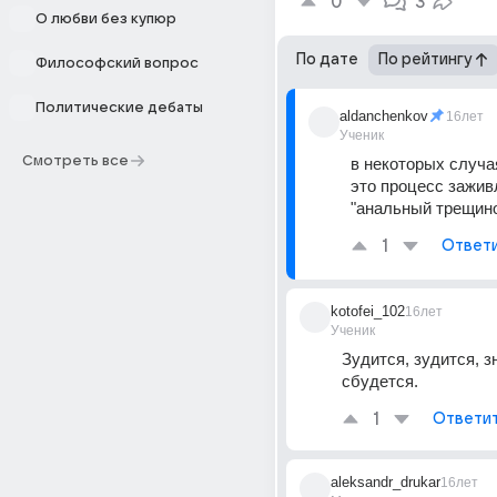
0
3
О любви без купюр
По дате
По рейтингу
Философский вопрос
Политические дебаты
aldanchenkov
16лет
Ученик
Смотреть все
в некоторых случая
это процесс заживле
"анальный трещин
1
Ответ
kotofei_102
16лет
Ученик
Зудится, зудится, зн
сбудется.
1
Ответи
aleksandr_drukar
16лет