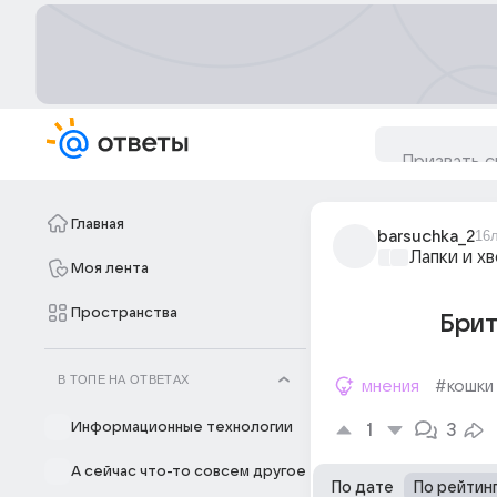
Главная
barsuchka_2
16
Лапки и х
Моя лента
Пространства
Брит
В ТОПЕ НА ОТВЕТАХ
мнения
#кошки
Информационные технологии
1
3
А сейчас что-то совсем другое
По дате
По рейтин