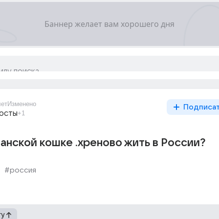
лет
Изменено
Подписа
восты
+1
анской кошке .хреново жить в России?
#россия
гу