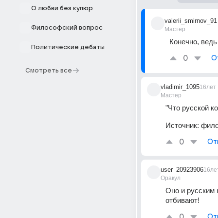
О любви без купюр
valerii_smirnov_91
Философский вопрос
Мастер
Конечно, ведь
Политические дебаты
0
О
Смотреть все
vladimir_1095
16лет
Мастер
"Что русской к
Источник:
фило
0
От
user_20923906
16ле
Оракул
Оно и русским 
отбивают!
0
От