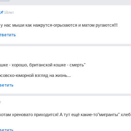
16лет
 у нас мыши как нажрутся-огрызаются и матом ругаются!!!
тветить
ошке - хорошо, британской кошке - смерть"
совско-юморной взгляд на жизнь...
ветить
т
котам хреновато приходится! А тут ещё какие-то"мигранты" хлеб 
ветить