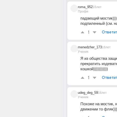
roma_952
16лет
Профи
падающий мостик))) 
подпиленный (см. н
1
Ответи
menedzher_173
16лет
Ученик
Я из общества защи
прекратить издевате
кошкой)))))))))))
1
Ответи
udeg_deg_59
16лет
Ученик
Похоже на мостик, н
движении то фляк))