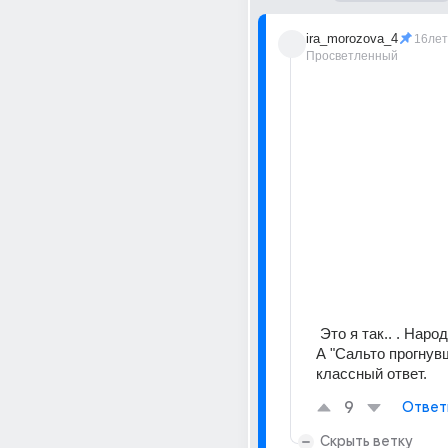
ira_morozova_4
16лет
Просветленный
 Это я так.. . Народ повеселить. 
А "Сальто прогнувш
классный ответ.
9
Ответ
Скрыть ветку