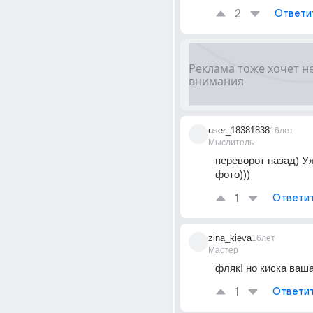
2
Ответи
user_18381838
16лет
Мыслитель
переворот назад) Уж
фото)))
1
Ответи
zina_kieva
16лет
Мастер
фляк! но киска ваш
1
Ответи