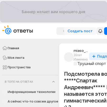
Создать пост
Главная
miaso_v_shokolade
16лет
Подп
Моя лента
Изменено
Трушный спорт
Пространства
Подсмотрела во
*****Спартaк
В ТОПЕ НА ОТВЕТАХ
Aндреевич*****
Информационные технологии
называется этот
гимнастический
А сейчас что-то совсем другое