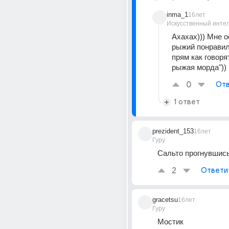
inma_1
16лет
Искусственный инте
Ахахах))) Мне о
рыжий понравилс
прям как говорят
рыжая морда"))
0
Отв
1 ответ
prezident_153
16лет
Гуру
Сальто прогнувшись
2
Ответи
gracetsu
16лет
Гуру
Мостик