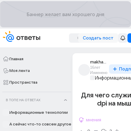
Создать пост
Главная
makhaon_krylatyi
16лет
Подп
Моя лента
Изменено
Информационны
Пространства
Для чего служи
В ТОПЕ НА ОТВЕТАХ
dpi на мы
Информационные технологии
мнения
А сейчас что-то совсем другое