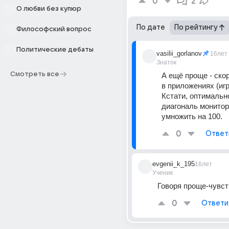
0
2
О любви без купюр
По дате
По рейтингу
Философский вопрос
Политические дебаты
vasilii_gorlanov
16лет
Знаток
Смотреть все
А ещё проще - скор
в приложениях (игра
Кстати, оптимально 
диагональ монитора
умножить на 100.
0
Ответ
evgenii_k_195
16лет
Ученик
Говоря проще-чувст
0
Ответи