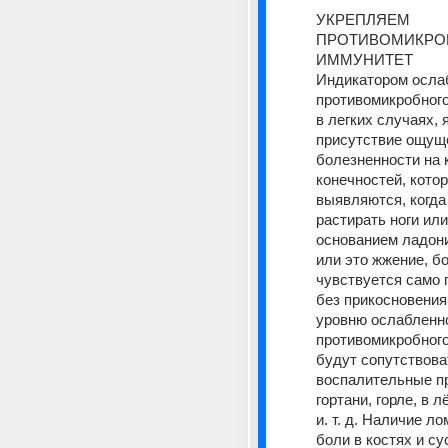
УКРЕПЛЯЕМ 
ПРОТИВОМИКРО
ИММУНИТЕТ 
Индикатором ослаб
противомикробного
в легких случаях, 
присутствие ощуще
болезненности на к
конечностей, котор
выявляются, когда
растирать ноги или
основанием ладони
или это жжение, бо
чувствуется само п
без прикосновения.
уровню ослабленно
противомикробного
будут сопутствоват
воспалительные пр
гортани, горле, в лё
и. т. д. Наличие л
боли в костях и сус