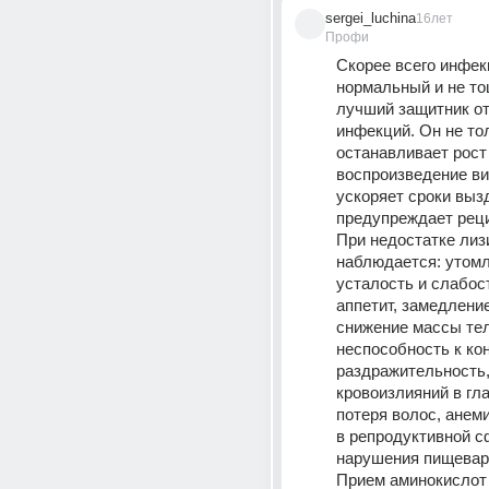
sergei_luchina
16лет
Профи
Скорее всего инфек
нормальный и не тош
лучший защитник от 
инфекций. Он не тол
останавливает рост 
воспроизведение вир
ускоряет сроки выз
предупреждает рец
При недостатке лизи
наблюдается: утомл
усталость и слабост
аппетит, замедление
снижение массы тел
неспособность к кон
раздражительность,
кровоизлияний в гла
потеря волос, анем
в репродуктивной сф
нарушения пищевар
Прием аминокислот 