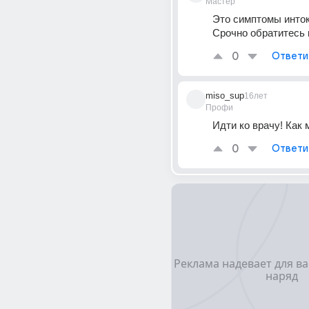
Мастер
Это симптомы интокс
Срочно обратитесь 
0
Ответи
miso_sup
16лет
Профи
Идти ко врачу! Как 
0
Ответи