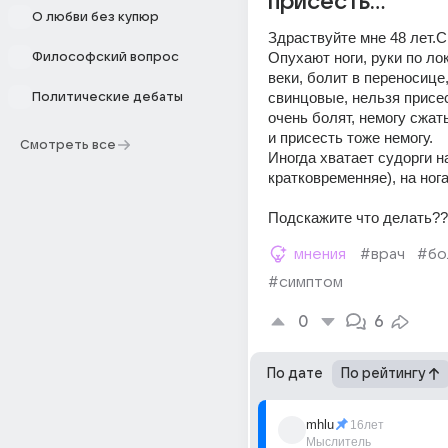
присесть...
О любви без купюр
Здраствуйте мне 48 лет.С
Опухают ноги, руки по лок
Философский вопрос
веки, болит в переносице, 
свинцовые, нельзя присес
Политические дебаты
очень болят, немогу сжать
и присесть тоже немогу. 
Смотреть все
Иногда хватает судорги на 
кратковременняе), на нога
Подскажите что делать?
мнения
#врач
#бо
#симптом
0
6
По дате
По рейтингу
mhlu
16лет
Мыслитель