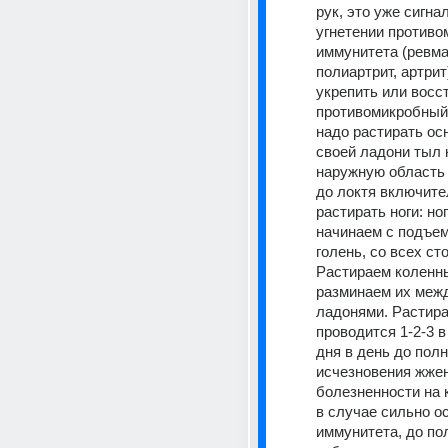
рук, это уже сигна
угнетении противо
иммунитета (ревма
полиартрит, артрит)
укрепить или восст
противомикробный 
надо растирать ос
своей ладони тыл к
наружную область 
до локтя включител
растирать ноги: нога
начинаем с подъем
голень, со всех сто
Растираем коленны
разминаем их межд
ладонями. Растира
проводится 1-2-3 в 
дня в день до полн
исчезновения жжен
болезненности на к
в случае сильно о
иммунитета, до пол