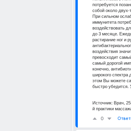
потребуется позан
собой около двух-т
При сильном ослаб
иммунитета потреб
воздействовать для
до 3 месяце. Ежед
растирание ног и р
антибактериальног
воздействия значи
превосходит самый
самый дорогой имп
конечно, антибиоти
широкого спектра д
этом Вы можете са
быстро убедится. 
Источник:
Врач, 2
й практики массаж
0
Ответ