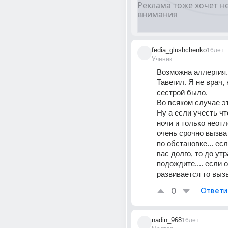
fedia_glushchenko
16лет
Ученик
Возможна аллергия.
Тавегил. Я не врач, 
сестрой было. 
Во всяком случае э
Ну а если учесть что
ночи и только неотл
очень срочно вызват
по обстановке... есл
вас долго, то до утра
подождите.... если 
развивается то вызы
0
Ответи
nadin_968
16лет