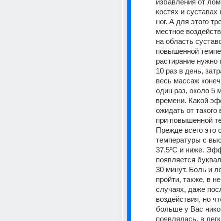
избавления от ломо
костях и суставах к
ног. А для этого тр
местное воздейств
на область суставо
повышенной темпе
растирание нужно 
10 раз в день, затр
весь массаж конечн
один раз, около 5 м
времени. Какой эф
ожидать от такого 
при повышенной те
Прежде всего это 
температуры с выс
37,5ºС и ниже. Эфф
появляется буквал
30 минут. Боль и л
пройти, также, в н
случаях, даже посл
воздействия, но чт
больше у Вас никог
появлялась, в легк