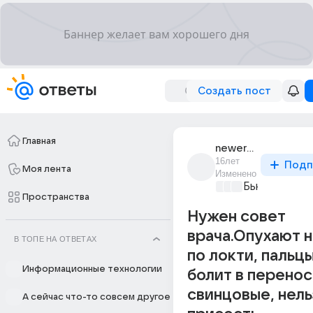
Создать пост
Главная
newerdreamer
16лет
Подп
Моя лента
Изменено
Бьютилэнд
+2
Пространства
Нужен совет
врача.Опухают н
В ТОПЕ НА ОТВЕТАХ
по локти, пальцы
Информационные технологии
болит в перенос
свинцовые, нель
А сейчас что-то совсем другое