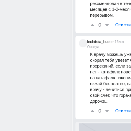
рекомендован в тече
месяцев с 1-2-меся
перерывом.
0
Ответи
lechitsia_budem
16лет
Оракул
К врачу можешь уже 
скорая тебя увезет б
пререканий, если за
нет - катафалк повез
на катафалк накопил
езжай бесплатно, на 
врачу - лечиться пр
свой счет, что гора-а
дороже...
0
Ответи