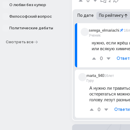
0
2
О любви без купюр
По дате
По рейтингу
Философский вопрос
Политические дебаты
serega_elmariachi
16л
Ученик
Смотреть все
нужно, если жрёш ц
или всякую химич
0
Ответ
marta_940
16лет
Гуру
А нужно ли травитьс
остерегаться можно,
голову лезут разны
0
Ответи