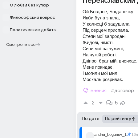
Переяславский 
О любви без купюр
Ой Богдане, Богданочку! 
Якби була знала, 
Философский вопрос
У колисці б задушила, 
Під серцем приспала. 
Политические дебаты
Степи мої запродані 
Жидові, німоті. 
Смотреть все
Сини мої на чужині, 
На чужій роботі. 
Дніпро, брат мій, висихає,
Мене покидає, 
І могили мої милі 
Москаль розриває.
мнения
#договор
2
5
По дате
По рейтингу
andrei_bogunov_1
16л