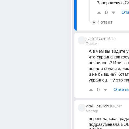
Запорожскую С
0
Отв
1 ответ
ilia_kolbasin
16лет
Профи
А в чем вы видите у
что Украина как гос
появилось? Или в то
попали области, ник
и не бывшие? Кстати
украинец. Ну это так
0
Ответи
vitalii_pavlichuk
16лет
Мастер
переяславская рада
подразумевала ВО