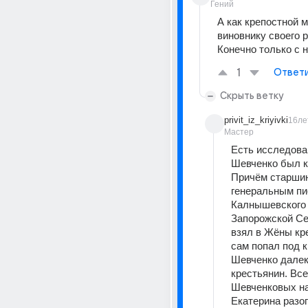
Гений
А как крепостной м
виновнику своего р
Конечно только с 
1
Ответ
Скрыть ветку
privit_iz_kriyivki
16ле
Мастер
Есть исследован
Шевченко был ка
Причём старшин
генеральным пи
Калнышевского 
Запорожской Сеч
взял в Жёны кре
сам попал под к
Шевченко далеко
крестьянин. Все
Шевченковых нач
Екатерина разог