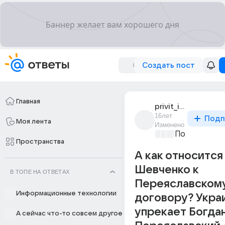
Создать пост
Главная
privit_iz_kriyivki
16лет
Подп
Моя лента
Изменено
Политически
Пространства
А как относится
Шевченко к
В ТОПЕ НА ОТВЕТАХ
Переяславском
Информационные технологии
договору? Укра
упрекает Богдан
А сейчас что-то совсем другое