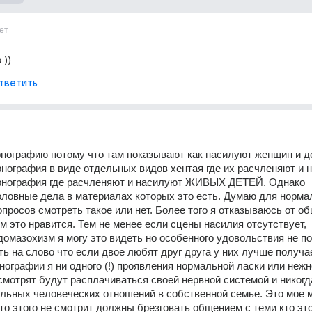
ет
 ))
тветить
нографию потому что там показывают как насилуют женщин и де
нография в виде отдельных видов хентая где их расчленяют и н
рнография где расчленяют и насилуют ЖИВЫХ ДЕТЕЙ. Однако 
ловные дела в материалах которых это есть. Думаю для нормал
опросов смотреть такое или нет. Более того я отказываюсь от об
 это нравится. Тем не менее если сцены насилия отсутствует, 
домазохизм я могу это видеть но особенного удовольствия не по
ь на слово что если двое любят друг друга у них лучше получае
рнографии я ни одного (!) проявления нормальной ласки или нежно
 смотрят будут расплачиваться своей нервной системой и никогда
льных человеческих отношений в собственной семье. Это мое м
кто этого не смотрит должны брезговать общением с теми кто это