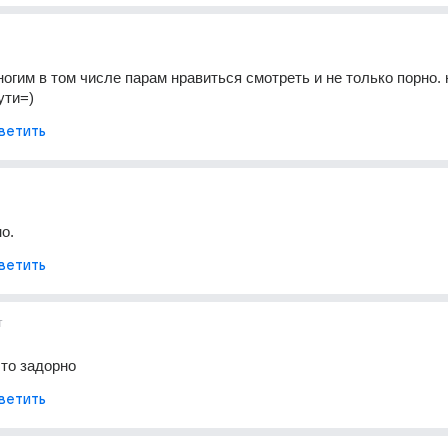
многим в том числе парам нравиться смотреть и не только порно. н
ути=)
ветить
о.
ветить
т
то задорно
ветить