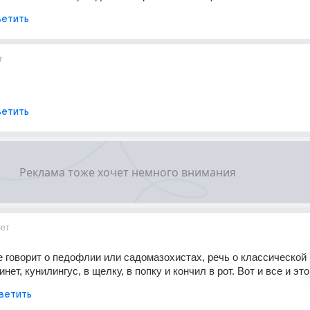
етить
т
етить
лет
не говорит о педофлии или садомазохистах, речь о классической 
нет, кунилингус, в щелку, в попку и кончил в рот. Вот и все и эт
ветить