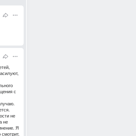
тей, 
асилуют, 
ьного 
щения с 
лучаю. 
тся. 
сти не 
 не 
нение. Я 
 смотрит.