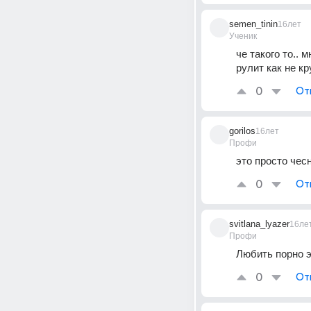
semen_tinin
16лет
Ученик
че такого то.. 
рулит как не кр
0
От
gorilos
16лет
Профи
это просто чесн
0
От
svitlana_lyazer
16ле
Профи
Любить порно э
0
От