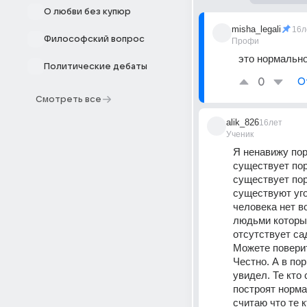
О любви без купюр
misha_legali
16л
Философский вопрос
Профи
это нормально
Политические дебаты
0
О
Смотреть все
alik_826
16лет
Ученик
Я ненавижу пор
существует пор
существует по
существуют уго
человека нет в
людьми которым
отсутствует са
Можете поверит
Честно. А в по
увидел. Те кто
построят норма
считаю что те 