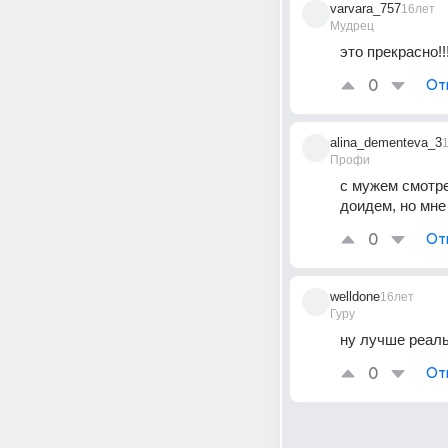
varvara_757
16лет
Мудрец
это прекрасно!!!
0
От
alina_dementeva_3
Профи
с мужем смотре
доидем, но мне
0
От
welldone
16лет
Гуру
ну лучше реаль
0
От