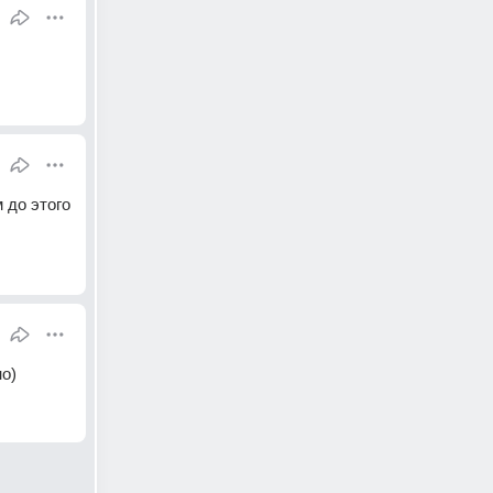
до этого 
о)