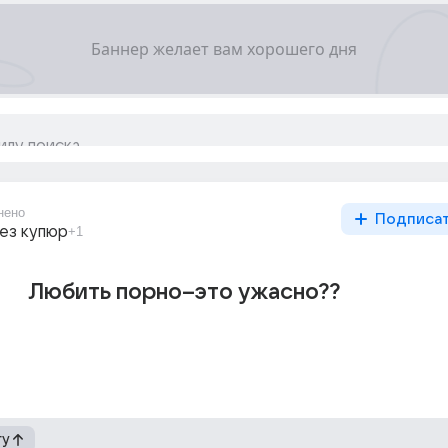
нено
Подписа
ез купюр
+1
Любить порно--это ужасно??
гу