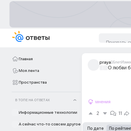
Главная
praya
16лет
Изме
О любви б
Моя лента
Пространства
В ТОПЕ НА ОТВЕТАХ
мнения
Информационные технологии
2
11
А сейчас что-то совсем другое
По дате
По рейтин