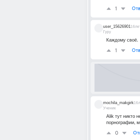
1
Отв
user_15626901
16ле
Гуру
Каждому своё.
1
Отв
mochila_makgirk
16
Ученик
Alik тут никто 
порнографии, ми
0
От