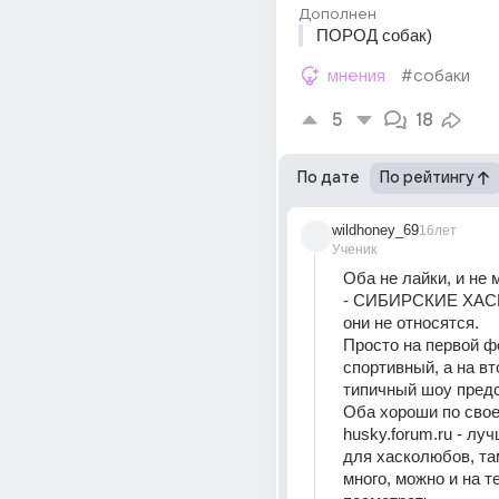
Дополнен
ПОРОД собак)
мнения
#собаки
5
18
По дате
По рейтингу
wildhoney_69
16лет
Ученик
Оба не лайки, и не 
- СИБИРСКИЕ ХАСКИ
они не относятся. 
Просто на первой фо
спортивный, а на вт
типичный шоу предс
Оба хороши по свое
husky.forum.ru - луч
для хасколюбов, там
много, можно и на те