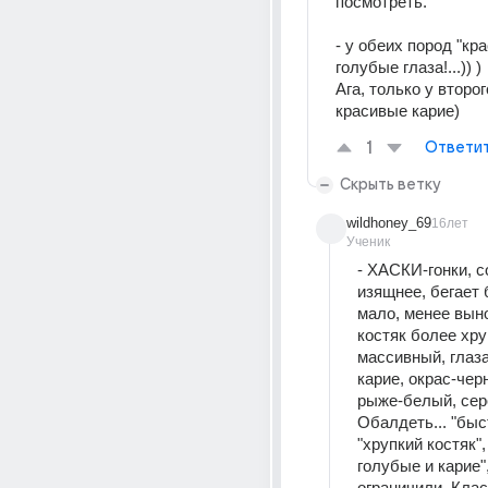
посмотреть. 
- у обеих пород "кра
голубые глаза!...)) ) 
Ага, только у второг
красивые карие)
1
Ответи
Скрыть ветку
wildhoney_69
16лет
Ученик
- ХАСКИ-гонки, с
изящнее, бегает 
мало, менее выно
костяк более хруп
массивный, глаза
карие, окрас-чер
рыже-белый, сер
Обалдеть... "быст
"хрупкий костяк", 
голубые и карие",
ограничили. Клас