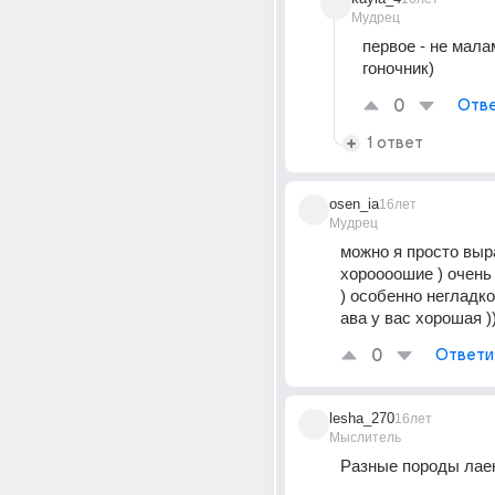
Мудрец
первое - не малам
гоночник)
0
Отве
1 ответ
osen_ia
16лет
Мудрец
можно я просто выр
хороооошие ) очень
) особенно негладко
ава у вас хорошая ))
0
Ответи
lesha_270
16лет
Мыслитель
Разные породы лае