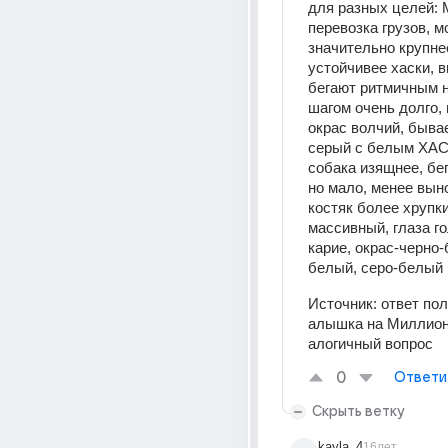
для разных целей
перевозка грузов, м
значительно крупнее
устойчивее хаски, в
бегают ритмичным 
шагом очень долго, г
окрас волчий, быва
серый с белым ХАСК
собака изящнее, бег
но мало, менее вын
костяк более хрупкий
массивный, глаза го
карие, окрас-черно
белый, серо-белый
Источник:
ответ по
алышка на Миллион"
алогичный вопрос
0
Ответи
Скрыть ветку
kayla_4
16лет