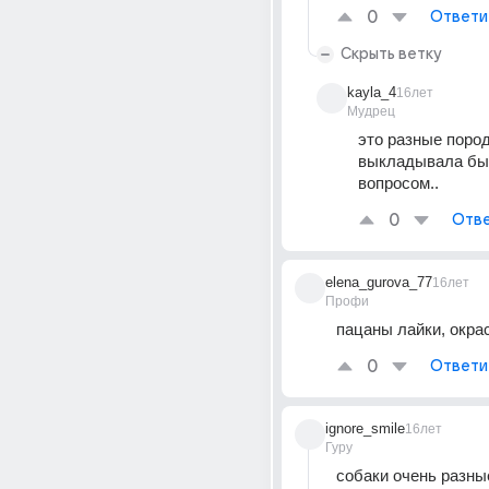
0
Ответи
Скрыть ветку
kayla_4
16лет
Мудрец
это разные пород
выкладывала бы 
вопросом..
0
Отве
elena_gurova_77
16лет
Профи
пацаны лайки, окра
0
Ответи
ignore_smile
16лет
Гуру
собаки очень разны