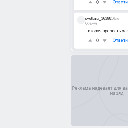
0
Ответи
svetlana_36398
16лет
Оракул
вторая прелесть ха
0
Ответи