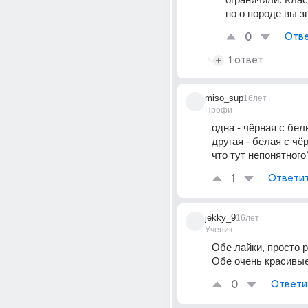
но о породе вы з
0
Отве
1 ответ
miso_sup
16лет
Профи
одна - чёрная с бел
другая - белая с чёр
что тут непонятного
1
Ответи
jekky_9
16лет
Ученик
Обе лайки, просто р
Обе очень красивые
0
Ответи