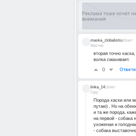
maska_zlobalistru
16лет
Мастер
вторая точно хаска, 
волка смахивает.
0
Ответи
linka_14
16лет
Гуру
Порода хаски или ма
путаю) . Но на обеи
и та же порода, каже
на первой - собака н
ухоженая и голодная
- собака выставочн