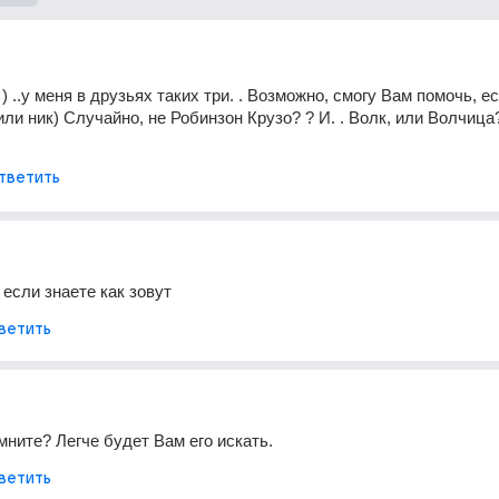
) ) ..у меня в друзьях таких три. . Возможно, смогу Вам помочь, ес
или ник) Случайно, не Робинзон Крузо? ? И. . Волк, или Волчица?
тветить
 если знаете как зовут
ветить
мните? Легче будет Вам его искать.
ветить