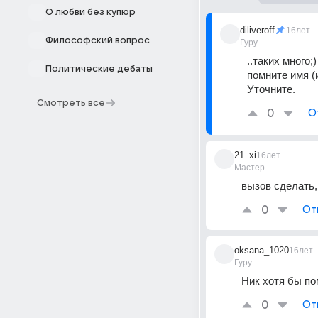
О любви без купюр
diliveroff
16лет
Философский вопрос
Гуру
..таких много;
Политические дебаты
помните имя (
Уточните.
Смотреть все
0
О
21_xi
16лет
Мастер
вызов сделать,
0
От
oksana_1020
16лет
Гуру
Ник хотя бы по
0
От