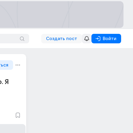
Создать пост
Войти
ться
. Я