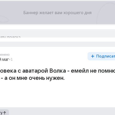
менено
Подписа
 маг
+1
овека с аватарой Волка - емейл не помню
- а он мне очень нужен.
гу