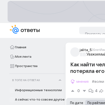
Главная
jalita_5
16лет
Из
Уважаемый
Моя лента
Как найти чел
Пространства
потеряла его 
В ТОПЕ НА ОТВЕТАХ
мнения
#волки
Информационные технологии
0
4
А сейчас что-то совсем другое
По дате
По рейтин