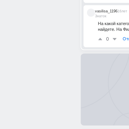
vasilisa_1196
16лет
Знаток
На какой катег
найдете. На Фи
0
От